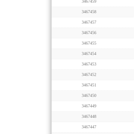
3467459
3467458
3467457
3467456
3467455
3467454
3467453
3467452
3467451
3467450
3467449
3467448
3467447