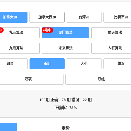
加拿大28
加拿大西28
台湾28
比特币28
九五算法
龙门算法
霸天算法
九鼎算法
未来算法
人狂算法
组合
杀组
大小
单双
双项
双组
100期 正确：78 期 错误：22 期
正确率：78%
走势