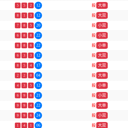
12
殺
大单
5
5
2
12
殺
大双
8
1
3
20
殺
小双
7
8
5
22
殺
小双
6
8
8
22
殺
小单
8
8
6
12
殺
大双
6
3
3
17
殺
大双
8
5
4
04
殺
大单
2
2
0
12
殺
小单
4
3
5
21
殺
小双
6
9
6
22
殺
大单
9
9
4
24
殺
小双
9
9
6
06
殺
大双
1
4
1