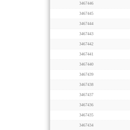
3467446
3467445
3467444
3467443
3467442
3467441
3467440
3467439
3467438
3467437
3467436
3467435
3467434