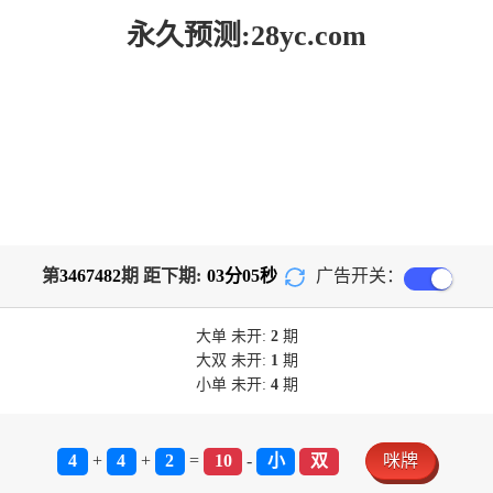
永久预测:28yc.com
第
3467482
期 距下期:
03
分
05
秒
广告开关：
大单
未开:
2
期
大双
未开:
1
期
小单
未开:
4
期
4
+
4
+
2
=
10
-
小
双
咪牌