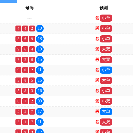
号码
预测
---
殺
小单
10
殺
小单
4
4
2
18
殺
小单
3
6
9
19
殺
大双
9
6
4
15
殺
大双
7
2
6
11
殺
小单
9
0
2
16
殺
大单
3
8
5
16
殺
小单
5
8
3
09
殺
小双
0
7
2
17
殺
大单
5
5
7
11
殺
大双
3
1
7
12
殺
小单
0
9
3