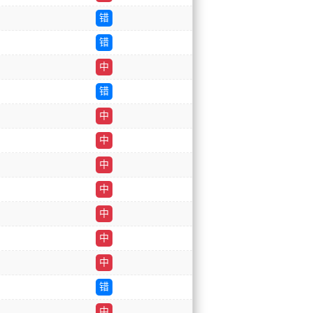
错
错
中
错
中
中
中
中
中
中
中
错
中