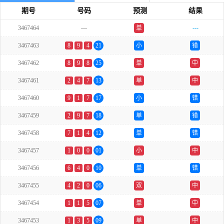
期号
号码
预测
结果
3467464
---
单
---
3467463
8
9
4
21
小
错
3467462
8
9
8
25
单
中
3467461
2
4
7
13
单
中
3467460
9
1
7
17
小
错
3467459
2
9
7
18
单
错
3467458
7
1
4
12
单
错
3467457
1
0
0
01
小
中
3467456
6
4
0
10
单
错
3467455
4
2
0
06
双
中
3467454
1
1
5
07
单
中
3467453
1
3
5
09
单
中