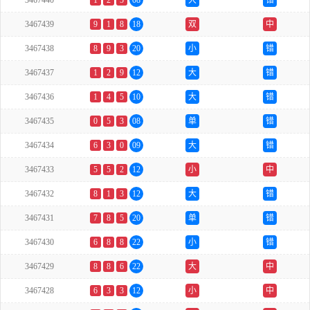
3467440
1
2
5
08
大
错
3467439
9
1
8
18
双
中
3467438
8
9
3
20
小
错
3467437
1
2
9
12
大
错
3467436
1
4
5
10
大
错
3467435
0
5
3
08
单
错
3467434
6
3
0
09
大
错
3467433
5
5
2
12
小
中
3467432
8
1
3
12
大
错
3467431
7
8
5
20
单
错
3467430
6
8
8
22
小
错
3467429
8
8
6
22
大
中
3467428
6
3
3
12
小
中