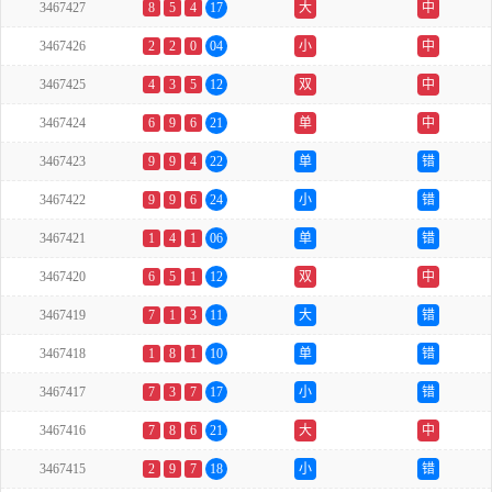
3467427
8
5
4
17
大
中
3467426
2
2
0
04
小
中
3467425
4
3
5
12
双
中
3467424
6
9
6
21
单
中
3467423
9
9
4
22
单
错
3467422
9
9
6
24
小
错
3467421
1
4
1
06
单
错
3467420
6
5
1
12
双
中
3467419
7
1
3
11
大
错
3467418
1
8
1
10
单
错
3467417
7
3
7
17
小
错
3467416
7
8
6
21
大
中
3467415
2
9
7
18
小
错