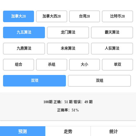
加拿大28
加拿大西28
台湾28
比特币28
九五算法
龙门算法
霸天算法
九鼎算法
未来算法
人狂算法
组合
杀组
大小
单双
双项
双组
100期 正确：51 期 错误：49 期
正确率：51%
预测
走势
统计