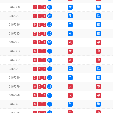
3467388
2
0
4
06
大
错
3467387
4
2
1
07
双
错
3467386
9
1
0
10
单
错
3467385
7
5
3
15
双
错
3467384
2
1
1
04
双
中
3467383
8
6
5
19
大
中
3467382
0
6
2
08
双
中
3467381
4
5
3
12
单
错
3467380
3
8
3
14
单
错
3467379
6
5
7
18
大
中
3467378
8
4
4
16
大
中
3467377
8
8
0
16
单
错