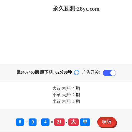
永久预测:28yc.com
第
3467463
期 距下期:
02
分
00
秒
广告开关：
大双
未开:
4
期
小单
未开:
2
期
小双
未开:
5
期
8
9
4
21
大
单
咪牌
+
+
=
-