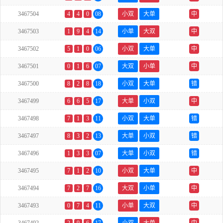
3467504
4
4
0
08
小双
大单
中
3467503
1
9
4
14
小单
大双
中
3467502
5
1
0
06
小双
大单
中
3467501
0
1
6
07
大双
小单
中
3467500
8
2
8
18
小双
大单
错
3467499
6
6
5
17
大单
小双
中
3467498
7
1
3
11
小双
大单
错
3467497
8
3
2
13
大单
小双
错
3467496
1
3
3
07
大单
小双
错
3467495
7
1
2
10
小双
大单
中
3467494
7
2
7
16
大双
小单
中
3467493
0
7
4
11
小单
大双
中