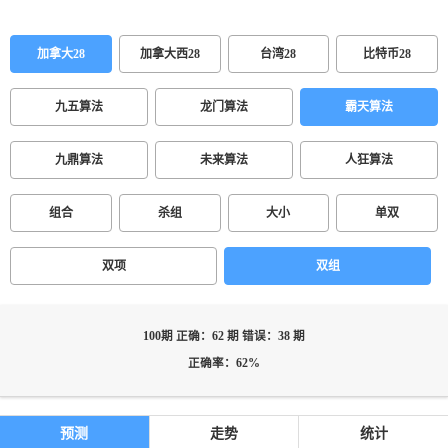
加拿大28
加拿大西28
台湾28
比特币28
九五算法
龙门算法
霸天算法
九鼎算法
未来算法
人狂算法
组合
杀组
大小
单双
双项
双组
100期 正确：62 期 错误：38 期
正确率：62%
预测
走势
统计