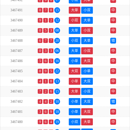
3467492
2
9
6
17
小双
大单
中
3467491
0
7
8
15
大单
小双
中
3467490
9
1
2
12
小双
大单
中
3467489
0
5
3
08
大单
小双
中
3467488
6
7
7
20
小双
大单
错
3467487
0
3
3
06
大单
小双
中
3467486
5
6
5
16
小单
大双
中
3467485
8
9
5
22
大双
小单
中
3467484
4
1
8
13
小单
大双
中
3467483
7
2
6
15
大单
小双
中
3467482
4
4
2
10
小单
大双
错
3467481
3
6
9
18
小单
大双
中
3467480
9
6
4
19
小双
大单
中