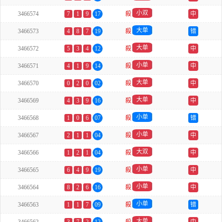
小双
3466574
7
1
9
17
殺
中
大单
3466573
4
8
7
19
殺
错
大单
3466572
5
3
4
12
殺
中
小单
3466571
4
1
9
14
殺
中
大单
3466570
0
2
0
02
殺
中
大单
3466569
4
3
9
16
殺
中
小单
3466568
1
0
6
07
殺
错
小单
3466567
2
1
1
04
殺
中
大双
3466566
1
2
1
04
殺
中
小单
3466565
6
4
9
19
殺
中
小单
3466564
8
2
6
16
殺
中
小单
3466563
1
1
7
09
殺
错
大单