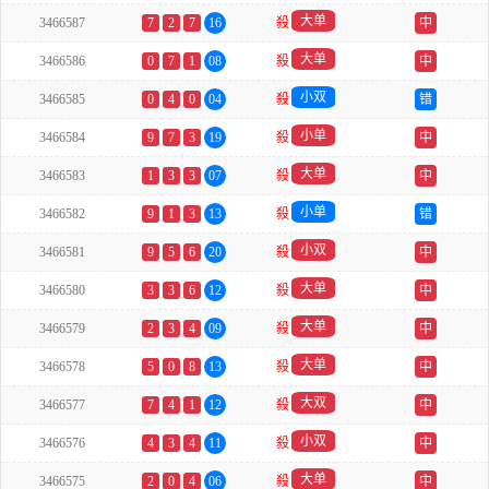
大单
3466587
7
2
7
16
殺
中
大单
3466586
0
7
1
08
殺
中
小双
3466585
0
4
0
04
殺
错
小单
3466584
9
7
3
19
殺
中
大单
3466583
1
3
3
07
殺
中
小单
3466582
9
1
3
13
殺
错
小双
3466581
9
5
6
20
殺
中
大单
3466580
3
3
6
12
殺
中
大单
3466579
2
3
4
09
殺
中
大单
3466578
5
0
8
13
殺
中
大双
3466577
7
4
1
12
殺
中
小双
3466576
4
3
4
11
殺
中
大单
3466575
2
0
4
06
殺
中