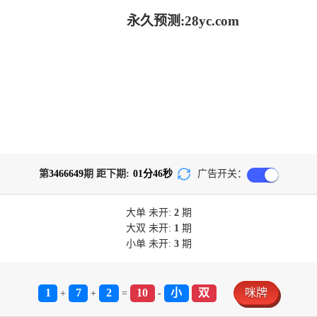
永久预测:28yc.com
第
3466649
期 距下期:
01
分
46
秒
广告开关：
大单
未开:
2
期
大双
未开:
1
期
小单
未开:
3
期
1
7
2
10
小
双
咪牌
+
+
=
-