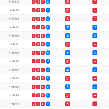
3466610
9
5
7
21
单
中
3466609
2
3
5
10
小
中
3466608
6
9
2
17
大
中
3466607
7
1
0
08
单
错
3466606
0
2
8
10
单
错
3466605
4
4
6
14
双
中
3466604
5
7
9
21
小
错
3466603
0
6
5
11
小
中
3466602
8
9
1
18
单
错
3466601
3
8
9
20
双
中
3466600
1
1
6
08
大
错
3466599
8
7
9
24
双
中
3466598
7
1
6
14
大
中