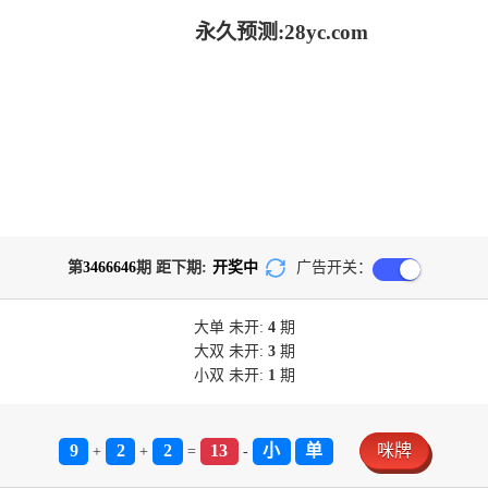
永久预测:28yc.com
第
3466646
期 距下期:
开奖中
广告开关：
大单
未开:
4
期
大双
未开:
3
期
小双
未开:
1
期
9
2
2
13
小
单
咪牌
+
+
=
-