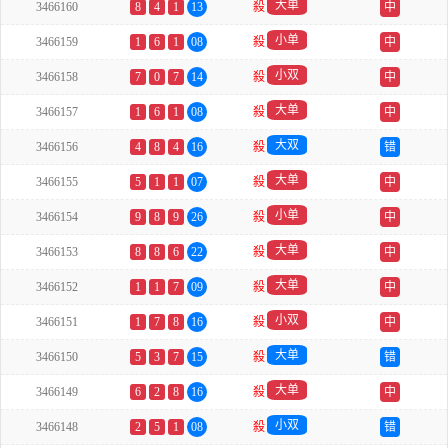
大单
3466160
8
4
1
13
殺
中
小单
3466159
1
6
1
08
殺
中
小双
3466158
7
0
7
14
殺
中
大单
3466157
1
6
1
08
殺
中
大双
3466156
4
8
4
16
殺
错
大单
3466155
5
1
1
07
殺
中
小单
3466154
9
8
9
26
殺
中
大单
3466153
8
8
6
22
殺
中
大单
3466152
1
1
7
09
殺
中
小双
3466151
1
7
8
16
殺
中
大单
3466150
5
3
7
15
殺
错
大单
3466149
6
2
8
16
殺
中
小双
3466148
2
5
1
08
殺
错