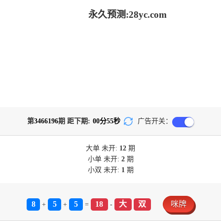
永久预测:28yc.com
第
3466196
期 距下期:
00
分
55
秒
广告开关：
大单
未开:
12
期
小单
未开:
2
期
小双
未开:
1
期
8
5
5
18
大
双
咪牌
+
+
=
-