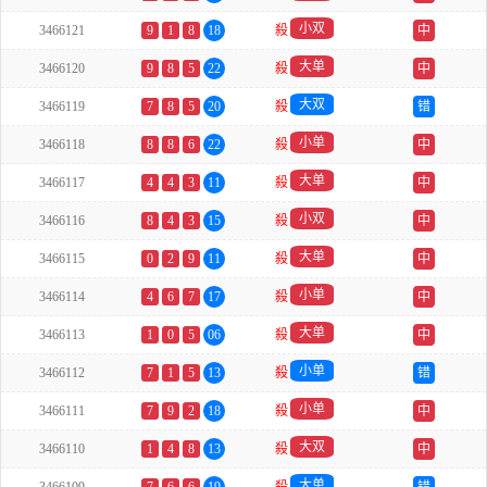
小双
3466121
9
1
8
18
殺
中
大单
3466120
9
8
5
22
殺
中
大双
3466119
7
8
5
20
殺
错
小单
3466118
8
8
6
22
殺
中
大单
3466117
4
4
3
11
殺
中
小双
3466116
8
4
3
15
殺
中
大单
3466115
0
2
9
11
殺
中
小单
3466114
4
6
7
17
殺
中
大单
3466113
1
0
5
06
殺
中
小单
3466112
7
1
5
13
殺
错
小单
3466111
7
9
2
18
殺
中
大双
3466110
1
4
8
13
殺
中
大单