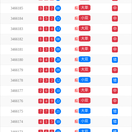
大单
3466185
3
3
2
08
殺
中
小双
3466184
8
5
2
15
殺
中
大双
3466183
8
1
4
13
殺
中
大单
3466182
1
1
6
08
殺
中
大单
3466181
1
3
5
09
殺
中
大双
3466180
9
4
7
20
殺
错
大双
3466179
2
4
3
09
殺
中
小双
3466178
7
3
2
12
殺
错
大单
3466177
2
6
2
10
殺
中
小双
3466176
9
4
9
22
殺
中
大单
3466175
7
7
7
21
殺
错
小双
3466174
4
1
5
10
殺
错
大双