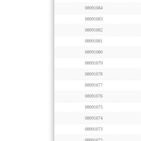
08091084
08091083
08091082
08091081
08091080
08091079
08091078
08091077
08091076
08091075
08091074
08091073
08091072