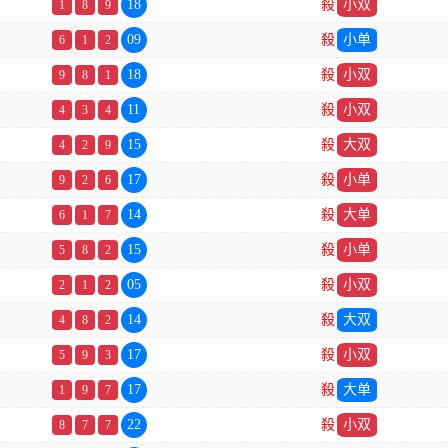
18
殺
小双
1
8
9
09
殺
小单
6
1
2
18
殺
小双
9
8
1
11
殺
小双
4
3
4
15
殺
大双
4
2
9
17
殺
小单
9
2
6
14
殺
大单
6
1
7
15
殺
小单
5
8
2
05
殺
小双
2
1
2
14
殺
大双
4
8
2
17
殺
小双
5
9
3
17
殺
大单
1
9
7
22
殺
小双
8
7
7