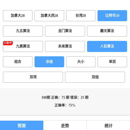
加拿大28
加拿大西28
台湾28
比特币28
九五算法
龙门算法
霸天算法
九鼎算法
未来算法
人狂算法
组合
杀组
大小
单双
双项
双组
100期 正确：75 期 错误：25 期
正确率：75%
预测
走势
统计