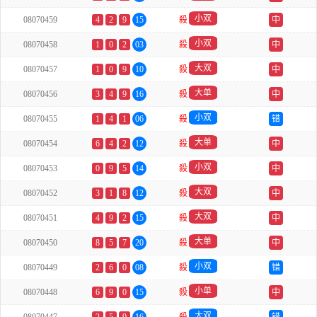
小双
08070459
4
2
9
15
殺
中
小双
08070458
1
0
2
03
殺
中
大双
08070457
1
0
9
10
殺
中
大单
08070456
3
4
9
16
殺
中
小双
08070455
1
4
1
06
殺
错
大单
08070454
6
4
2
12
殺
中
小双
08070453
0
9
5
14
殺
中
大双
08070452
3
1
8
12
殺
中
大双
08070451
4
9
2
15
殺
中
大单
08070450
8
5
7
20
殺
中
小双
08070449
2
6
0
08
殺
错
小单
08070448
6
9
0
15
殺
中
大双