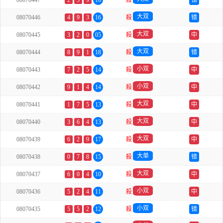
08070447
2
5
9
16
殺
错
大双
08070446
4
9
3
16
殺
错
大双
08070445
3
2
0
05
殺
中
大双
08070444
8
9
1
18
殺
错
小双
08070443
7
2
5
14
殺
中
小双
08070442
9
1
4
14
殺
中
大双
08070441
1
7
5
13
殺
中
大双
08070440
3
6
4
13
殺
中
大双
08070439
6
2
9
17
殺
中
大单
08070438
0
7
8
15
殺
错
大双
08070437
6
0
4
10
殺
中
小双
08070436
5
2
4
11
殺
中
小双
08070435
5
5
2
12
殺
错