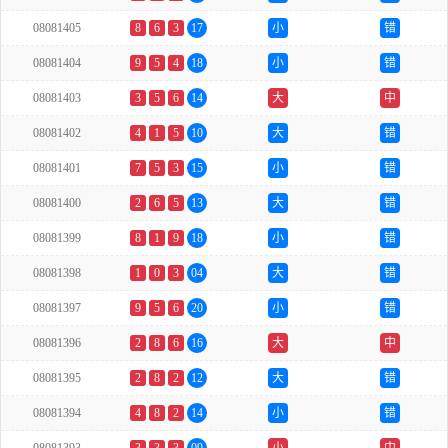
08081405
8
6
3
17
小
错
08081404
9
5
4
18
小
错
08081403
3
5
6
14
大
中
08081402
4
1
5
10
大
错
08081401
7
5
3
15
小
错
08081400
2
6
5
13
大
错
08081399
8
1
9
18
小
错
08081398
1
0
3
04
大
错
08081397
9
5
6
20
小
错
08081396
2
8
6
16
大
中
08081395
2
8
2
12
大
错
08081394
4
8
2
14
小
错