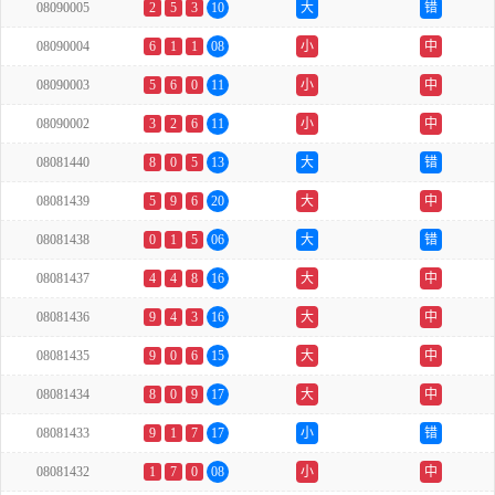
08090005
2
5
3
10
大
错
08090004
6
1
1
08
小
中
08090003
5
6
0
11
小
中
08090002
3
2
6
11
小
中
08081440
8
0
5
13
大
错
08081439
5
9
6
20
大
中
08081438
0
1
5
06
大
错
08081437
4
4
8
16
大
中
08081436
9
4
3
16
大
中
08081435
9
0
6
15
大
中
08081434
8
0
9
17
大
中
08081433
9
1
7
17
小
错
08081432
1
7
0
08
小
中