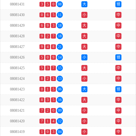
08081431
3
5
0
08
大
错
08081430
0
6
5
11
小
中
08081429
6
9
3
18
大
中
08081428
9
2
7
18
大
中
08081427
9
4
8
21
大
中
08081426
5
0
9
14
小
错
08081425
5
3
7
15
大
中
08081424
8
2
3
13
小
中
08081423
0
1
5
06
大
错
08081422
8
3
5
16
大
中
08081421
7
2
0
09
小
中
08081420
7
1
4
12
小
中
08081419
1
0
3
04
小
中