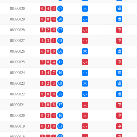
08090030
0
4
3
07
大
错
08090029
8
8
4
20
小
错
08090028
5
2
0
07
小
中
08090027
4
3
1
08
小
中
08090026
6
0
0
06
大
错
08090025
7
0
4
11
小
中
08090024
5
4
7
16
小
错
08090023
4
2
3
09
大
错
08090022
9
8
8
25
小
错
08090021
1
8
8
17
大
中
08090020
9
3
4
16
大
中
08090019
0
3
0
03
小
中