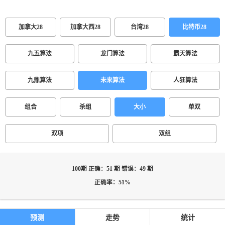
加拿大28
加拿大西28
台湾28
比特币28
九五算法
龙门算法
霸天算法
九鼎算法
未来算法
人狂算法
组合
杀组
大小
单双
双项
双组
100期 正确：51 期 错误：49 期
正确率：51%
预测
走势
统计