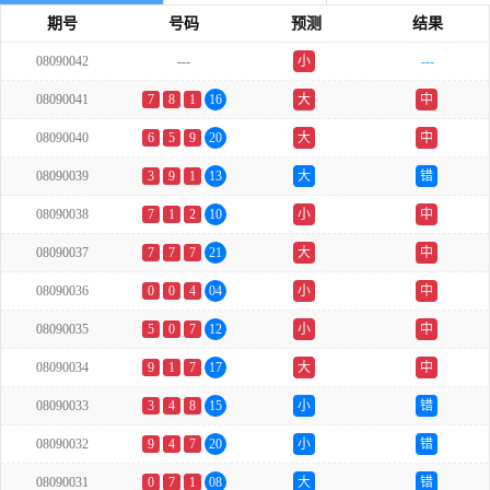
期号
号码
预测
结果
08090042
---
小
---
双
08090041
7
8
1
16
大
中
08090040
6
5
9
20
大
中
08090039
3
9
1
13
大
错
08090038
7
1
2
10
小
中
08090037
7
7
7
21
大
中
08090036
0
0
4
04
小
中
08090035
5
0
7
12
小
中
08090034
9
1
7
17
大
中
08090033
3
4
8
15
小
错
08090032
9
4
7
20
小
错
08090031
0
7
1
08
大
错