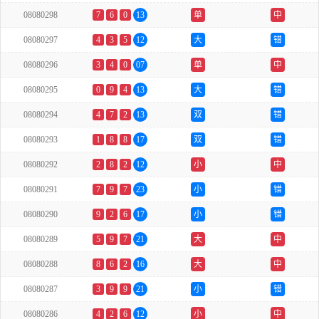
08080298
7
6
0
13
单
中
08080297
4
3
5
12
大
错
08080296
3
4
0
07
单
中
08080295
0
9
4
13
大
错
08080294
4
7
2
13
双
错
08080293
1
8
8
17
双
错
08080292
2
8
2
12
小
中
08080291
7
9
7
23
小
错
08080290
9
2
6
17
小
错
08080289
5
9
7
21
大
中
08080288
8
6
2
16
大
中
08080287
3
9
9
21
小
错
08080286
4
2
6
12
小
中