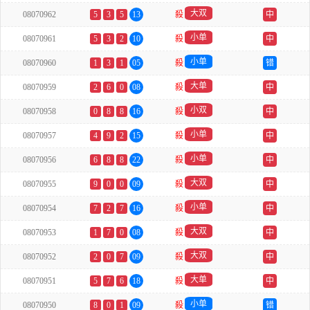
大双
08070962
5
3
5
13
殺
中
小单
08070961
5
3
2
10
殺
中
小单
08070960
1
3
1
05
殺
错
大单
08070959
2
6
0
08
殺
中
小双
08070958
0
8
8
16
殺
中
小单
08070957
4
9
2
15
殺
中
小单
08070956
6
8
8
22
殺
中
大双
08070955
9
0
0
09
殺
中
小单
08070954
7
2
7
16
殺
中
大双
08070953
1
7
0
08
殺
中
大双
08070952
2
0
7
09
殺
中
大单
08070951
5
7
6
18
殺
中
小单
08070950
8
0
1
09
殺
错