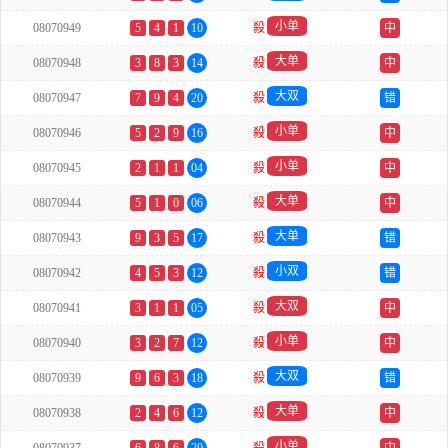
小单
08070949
5
4
1
10
殺
中
大单
08070948
3
8
3
14
殺
中
大双
08070947
7
9
4
20
殺
错
小单
08070946
5
2
9
16
殺
中
小单
08070945
2
1
1
04
殺
中
大单
08070944
5
1
0
06
殺
中
大单
08070943
9
3
5
17
殺
错
小双
08070942
4
5
3
12
殺
错
大双
08070941
3
1
1
05
殺
中
小单
08070940
3
2
7
12
殺
中
大双
08070939
9
6
3
18
殺
错
大单
08070938
2
4
6
12
殺
中
小单