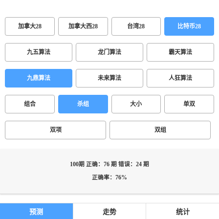
加拿大28
加拿大西28
台湾28
比特币28
九五算法
龙门算法
霸天算法
九鼎算法
未来算法
人狂算法
组合
杀组
大小
单双
双项
双组
100期 正确：76 期 错误：24 期
正确率：76%
预测
走势
统计