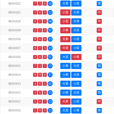
08101022
7
3
8
18
大单
小双
错
08101021
1
6
5
12
小双
大单
中
08101020
6
1
1
08
小双
大单
中
08101019
2
2
3
07
小单
大双
中
08101018
9
6
0
15
大单
小双
中
08101017
9
7
3
19
大单
小双
中
08101016
1
6
0
07
大双
小单
中
08101015
7
3
7
17
小单
大双
错
08101014
0
9
8
17
小单
大双
错
08101013
4
0
1
05
大单
小双
错
08101012
3
6
6
15
小单
大双
错
08101011
2
6
7
15
大单
小双
中
08101010
1
9
5
15
大双
小单
错