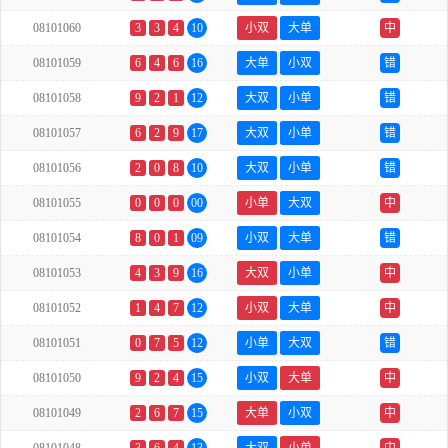
08101060
3
3
4
10
小双
大单
中
08101059
6
4
6
16
大单
小双
错
08101058
9
2
1
12
大双
小单
错
08101057
6
2
9
17
大双
小单
错
08101056
2
0
8
10
大双
小单
错
08101055
0
0
0
00
小单
大双
中
08101054
8
0
1
09
小双
大单
错
08101053
4
3
9
16
大双
小单
中
08101052
1
4
7
12
小双
大单
中
08101051
0
7
5
12
小单
大双
错
08101050
9
2
4
15
小双
大单
中
08101049
2
6
7
15
大单
小双
中