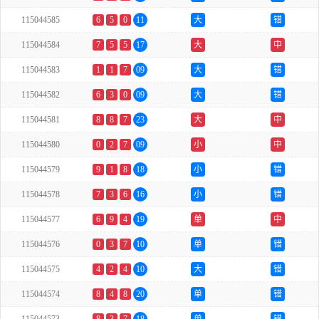
115044585
6
5
0
11
大
错
115044584
7
5
5
17
大
中
115044583
1
1
7
09
大
错
115044582
6
3
0
09
大
错
115044581
8
8
7
23
大
中
115044580
0
2
7
09
小
中
115044579
9
1
8
18
小
错
115044578
7
3
6
16
小
错
115044577
6
9
4
19
单
中
115044576
0
3
7
10
单
错
115044575
4
2
4
10
大
错
115044574
8
4
8
20
单
错