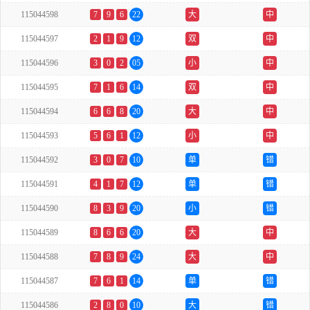
115044598
7
9
6
22
大
中
115044597
2
1
9
12
双
中
115044596
3
0
2
05
小
中
115044595
7
1
6
14
双
中
115044594
6
6
8
20
大
中
115044593
5
6
1
12
小
中
115044592
3
0
7
10
单
错
115044591
4
1
7
12
单
错
115044590
8
3
9
20
小
错
115044589
8
6
6
20
大
中
115044588
7
8
9
24
大
中
115044587
7
6
1
14
单
错
115044586
2
8
0
10
大
错