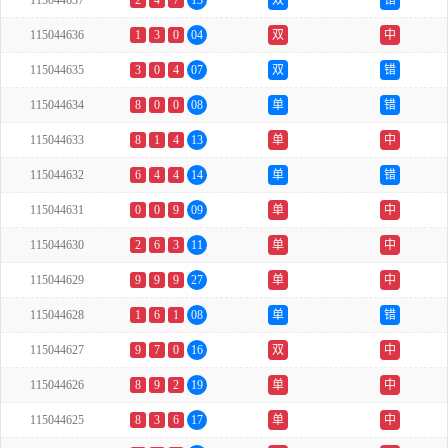
115044637
2
4
7
13
双
错
115044636
1
3
0
04
双
中
115044635
3
0
4
07
双
错
115044634
8
0
0
08
单
错
115044633
8
1
4
13
单
中
115044632
6
4
4
14
单
错
115044631
0
0
9
09
单
中
115044630
2
6
3
11
单
中
115044629
9
9
9
27
单
中
115044628
1
6
1
08
单
错
115044627
9
7
0
16
双
中
115044626
8
9
2
19
单
中
115044625
8
3
6
17
单
中