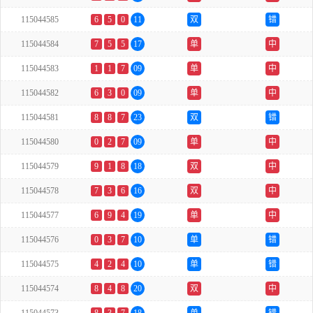
115044585
6
5
0
11
双
错
115044584
7
5
5
17
单
中
115044583
1
1
7
09
单
中
115044582
6
3
0
09
单
中
115044581
8
8
7
23
双
错
115044580
0
2
7
09
单
中
115044579
9
1
8
18
双
中
115044578
7
3
6
16
双
中
115044577
6
9
4
19
单
中
115044576
0
3
7
10
单
错
115044575
4
2
4
10
单
错
115044574
8
4
8
20
双
中