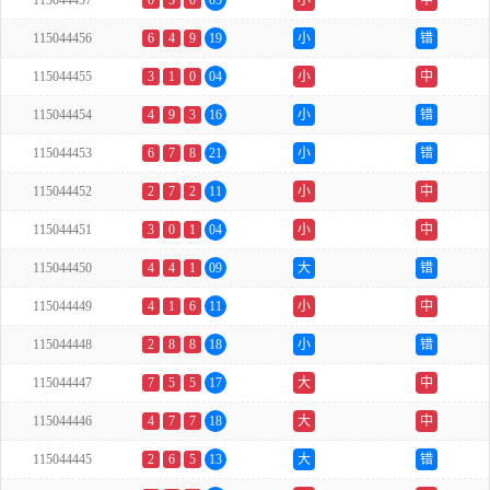
115044457
0
5
0
05
小
中
115044456
6
4
9
19
小
错
115044455
3
1
0
04
小
中
115044454
4
9
3
16
小
错
115044453
6
7
8
21
小
错
115044452
2
7
2
11
小
中
115044451
3
0
1
04
小
中
115044450
4
4
1
09
大
错
115044449
4
1
6
11
小
中
115044448
2
8
8
18
小
错
115044447
7
5
5
17
大
中
115044446
4
7
7
18
大
中
115044445
2
6
5
13
大
错