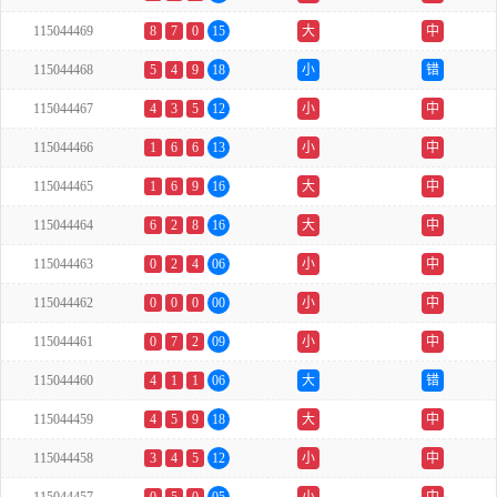
115044469
8
7
0
15
大
中
115044468
5
4
9
18
小
错
115044467
4
3
5
12
小
中
115044466
1
6
6
13
小
中
115044465
1
6
9
16
大
中
115044464
6
2
8
16
大
中
115044463
0
2
4
06
小
中
115044462
0
0
0
00
小
中
115044461
0
7
2
09
小
中
115044460
4
1
1
06
大
错
115044459
4
5
9
18
大
中
115044458
3
4
5
12
小
中