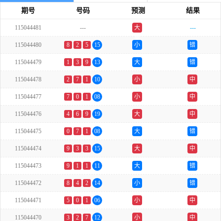
期号
号码
预测
结果
115044481
---
大
---
单
115044480
8
2
5
15
小
错
115044479
1
3
9
13
大
错
115044478
2
7
1
10
小
中
115044477
7
0
1
08
小
中
115044476
4
6
9
19
大
中
115044475
0
7
1
08
大
错
115044474
9
3
3
15
大
中
115044473
9
1
1
11
大
错
115044472
8
4
2
14
小
错
115044471
5
0
1
06
小
中
115044470
3
2
7
12
小
中