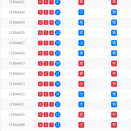
115044421
0
0
7
07
单
中
115044420
9
8
8
25
小
错
115044419
0
4
6
10
单
错
115044418
6
5
4
15
双
错
115044417
7
9
3
19
小
错
115044416
9
5
0
14
单
错
115044415
2
3
3
08
双
中
115044414
6
8
7
21
单
中
115044413
0
3
7
10
小
中
115044412
9
6
1
16
小
错
115044411
6
1
5
12
大
错
115044410
6
2
4
12
双
中
115044409
4
0
7
11
小
中