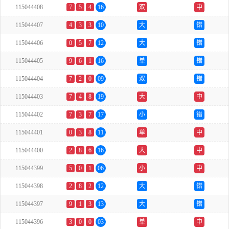
115044408
7
5
4
16
双
中
115044407
4
3
3
10
大
错
115044406
0
5
7
12
大
错
115044405
9
6
1
16
单
错
115044404
7
2
0
09
双
错
115044403
7
4
8
19
大
中
115044402
7
3
7
17
小
错
115044401
0
3
8
11
单
中
115044400
2
8
6
16
大
中
115044399
5
0
1
06
小
中
115044398
2
8
2
12
大
错
115044397
9
1
3
13
大
错
115044396
3
0
0
03
单
中