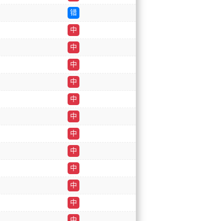
错
中
中
中
中
中
中
中
中
中
中
中
中