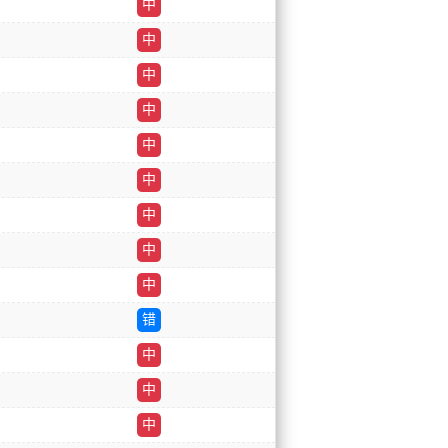
中
中
中
中
中
中
中
中
中
错
中
中
中