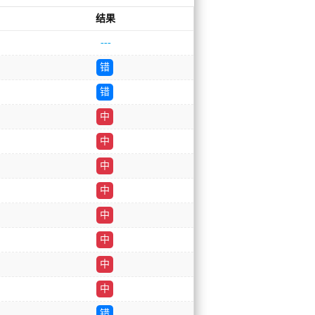
结果
---
错
错
中
中
中
中
中
中
中
中
错