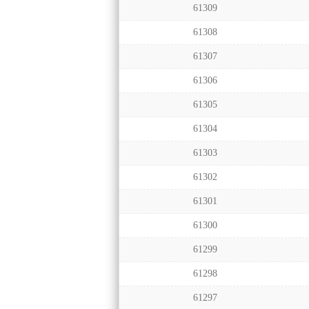
61309
61308
61307
61306
61305
61304
61303
61302
61301
61300
61299
61298
61297