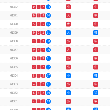
61372
0
2
2
04
小
中
61371
9
3
4
16
大
中
61370
5
5
5
15
大
中
61369
9
0
2
11
大
错
61368
2
3
3
08
小
中
61367
9
4
7
20
大
中
61366
0
2
9
11
小
中
61365
2
3
2
07
小
中
61364
8
4
5
17
小
错
61363
4
0
7
11
小
中
61362
8
6
2
16
小
错
61361
4
8
1
13
小
中