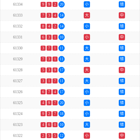
61334
9
9
2
20
小
错
61333
7
3
4
14
大
中
61332
8
4
2
14
小
错
61331
6
3
1
10
小
中
61330
3
7
1
11
大
错
61329
7
3
1
11
大
错
61328
5
3
9
17
大
中
61327
3
1
7
11
大
错
61326
6
7
4
17
小
错
61325
4
9
7
20
小
错
61324
9
2
7
18
小
错
61323
4
6
0
10
大
错
61322
2
5
5
12
小
中