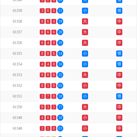
61360
1
2
6
09
大
错
61359
3
6
6
15
小
错
61358
9
6
4
19
大
中
61357
8
6
6
20
大
中
61356
6
4
9
19
大
中
61355
0
8
6
14
小
错
61354
4
4
8
16
小
错
61353
9
8
8
25
大
中
61352
0
5
0
05
小
中
61351
3
7
8
18
小
错
61350
9
3
5
17
大
中
61349
4
0
6
10
小
中
61348
2
1
0
03
小
中