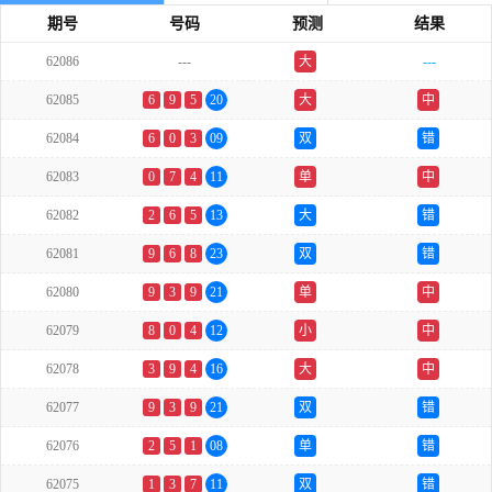
期号
号码
预测
结果
62086
---
大
---
62085
6
9
5
20
大
中
62084
6
0
3
09
双
错
62083
0
7
4
11
单
中
62082
2
6
5
13
大
错
62081
9
6
8
23
双
错
62080
9
3
9
21
单
中
62079
8
0
4
12
小
中
62078
3
9
4
16
大
中
62077
9
3
9
21
双
错
62076
2
5
1
08
单
错
62075
1
3
7
11
双
错