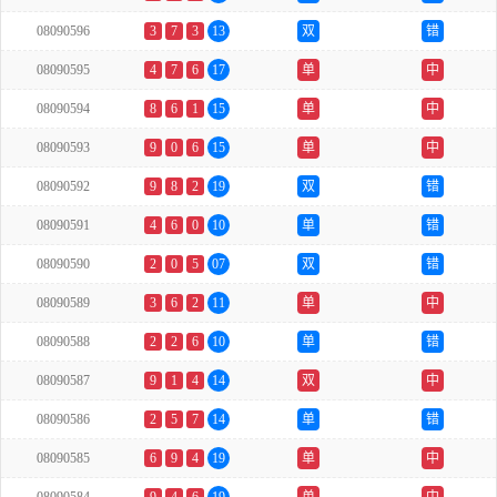
08090596
3
7
3
13
双
错
08090595
4
7
6
17
单
中
08090594
8
6
1
15
单
中
08090593
9
0
6
15
单
中
08090592
9
8
2
19
双
错
08090591
4
6
0
10
单
错
08090590
2
0
5
07
双
错
08090589
3
6
2
11
单
中
08090588
2
2
6
10
单
错
08090587
9
1
4
14
双
中
08090586
2
5
7
14
单
错
08090585
6
9
4
19
单
中