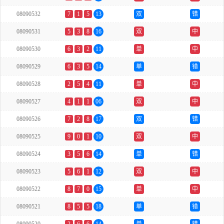
08090532
7
1
5
13
双
错
08090531
5
3
8
16
双
中
08090530
6
3
2
11
单
中
08090529
6
3
5
14
单
错
08090528
2
5
4
11
单
中
08090527
4
1
1
06
双
中
08090526
7
2
8
17
双
错
08090525
9
0
1
10
双
中
08090524
3
5
6
14
单
错
08090523
5
6
1
12
双
中
08090522
8
7
0
15
单
中
08090521
8
5
5
18
单
错