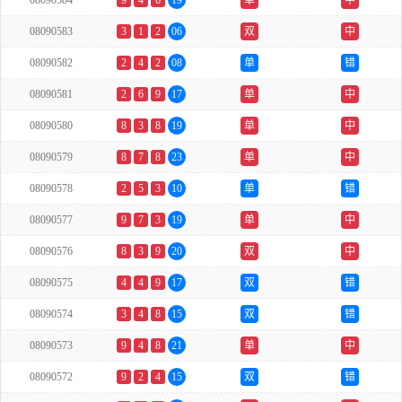
08090584
9
4
6
19
单
中
08090583
3
1
2
06
双
中
08090582
2
4
2
08
单
错
08090581
2
6
9
17
单
中
08090580
8
3
8
19
单
中
08090579
8
7
8
23
单
中
08090578
2
5
3
10
单
错
08090577
9
7
3
19
单
中
08090576
8
3
9
20
双
中
08090575
4
4
9
17
双
错
08090574
3
4
8
15
双
错
08090573
9
4
8
21
单
中
08090572
9
2
4
15
双
错