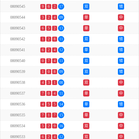
08090545
9
6
2
17
双
错
08090544
3
2
4
09
单
中
08090543
6
5
2
13
单
中
08090542
1
2
8
11
双
错
08090541
6
2
4
12
单
错
08090540
0
7
4
11
双
错
08090539
1
0
8
09
双
错
08090538
4
3
1
08
双
中
08090537
7
0
4
11
单
中
08090536
4
5
5
14
单
错
08090535
7
1
7
15
单
中
08090534
5
2
9
16
双
中
08090533
6
2
4
12
双
中