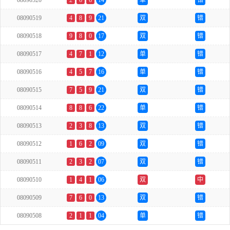
08090520
2
6
6
14
单
错
08090519
4
8
9
21
双
错
08090518
9
8
0
17
双
错
08090517
4
7
1
12
单
错
08090516
4
5
7
16
单
错
08090515
7
5
9
21
双
错
08090514
8
8
6
22
单
错
08090513
2
3
8
13
双
错
08090512
1
6
2
09
双
错
08090511
2
3
2
07
双
错
08090510
1
4
1
06
双
中
08090509
7
6
0
13
双
错
08090508
2
1
1
04
单
错