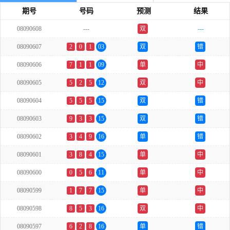
期号
号码
预测
结果
08090608
---
双
---
08090607
2
0
1
03
双
错
08090606
7
1
1
09
单
中
08090605
5
2
5
12
双
中
08090604
5
5
5
15
双
错
08090603
9
3
3
15
双
错
08090602
3
4
9
16
单
错
08090601
3
8
4
15
单
中
08090600
0
5
6
11
单
中
08090599
1
7
7
15
单
中
08090598
8
5
3
16
双
中
08090597
6
2
8
16
单
错