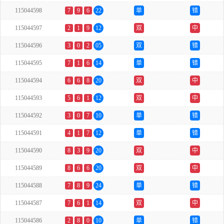
115044598
7
9
6
22
单
错
115044597
2
1
9
12
双
中
115044596
3
0
2
05
双
错
115044595
7
1
6
14
单
错
115044594
6
6
8
20
双
中
115044593
5
6
1
12
双
中
115044592
3
0
7
10
单
错
115044591
4
1
7
12
单
错
115044590
8
3
9
20
双
中
115044589
8
6
6
20
双
中
115044588
7
8
9
24
单
错
115044587
7
6
1
14
双
中
115044586
2
8
0
10
单
错