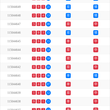
115044649
7
9
5
21
双
错
115044648
2
7
4
13
双
错
115044647
5
0
3
08
双
中
115044646
3
9
3
15
双
错
115044645
3
9
3
15
单
中
115044644
2
4
8
14
双
中
115044643
7
6
5
18
双
中
115044642
0
4
0
04
双
中
115044641
0
2
4
06
单
错
115044640
3
4
0
07
单
中
115044639
1
4
7
12
双
中
115044638
9
5
1
15
单
中