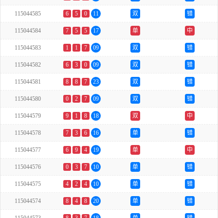
115044585
6
5
0
11
双
错
115044584
7
5
5
17
单
中
115044583
1
1
7
09
双
错
115044582
6
3
0
09
双
错
115044581
8
8
7
23
双
错
115044580
0
2
7
09
双
错
115044579
9
1
8
18
双
中
115044578
7
3
6
16
单
错
115044577
6
9
4
19
单
中
115044576
0
3
7
10
单
错
115044575
4
2
4
10
单
错
115044574
8
4
8
20
单
错