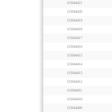
115044421
115044420
115044419
115044418
115044417
115044416
115044415
115044414
115044413
115044412
115044411
115044410
115044409