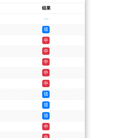
结果
---
错
中
中
中
中
中
错
错
错
中
中