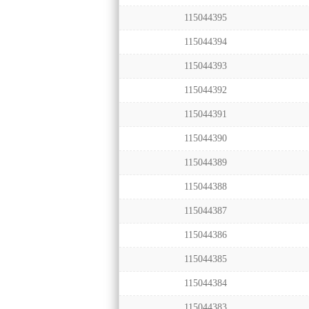
115044395
115044394
115044393
115044392
115044391
115044390
115044389
115044388
115044387
115044386
115044385
115044384
115044383