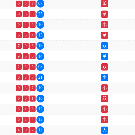
07
单
0
0
7
25
单
9
8
8
10
小
0
4
6
15
单
6
5
4
19
双
7
9
3
14
单
9
5
0
08
双
2
3
3
21
小
6
8
7
10
小
0
3
7
16
双
9
6
1
12
小
6
1
5
12
小
6
2
4
11
大
4
0
7