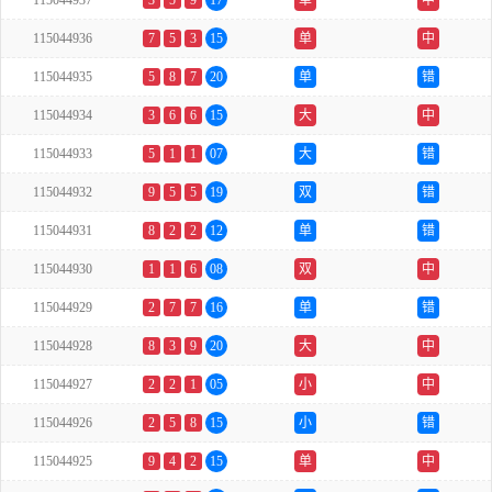
115044937
3
5
9
17
单
中
115044936
7
5
3
15
单
中
115044935
5
8
7
20
单
错
115044934
3
6
6
15
大
中
115044933
5
1
1
07
大
错
115044932
9
5
5
19
双
错
115044931
8
2
2
12
单
错
115044930
1
1
6
08
双
中
115044929
2
7
7
16
单
错
115044928
8
3
9
20
大
中
115044927
2
2
1
05
小
中
115044926
2
5
8
15
小
错
115044925
9
4
2
15
单
中