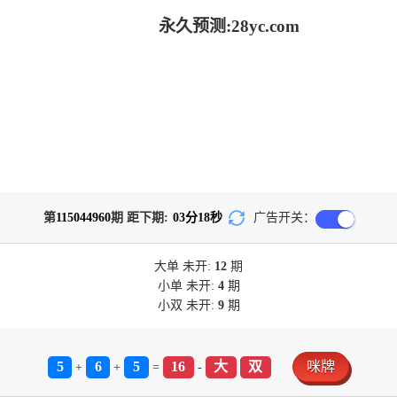
永久预测:28yc.com
第
115044960
期 距下期:
03
分
17
秒
广告开关：
大单
未开:
12
期
小单
未开:
4
期
小双
未开:
9
期
5
6
5
16
大
双
咪牌
+
+
=
-