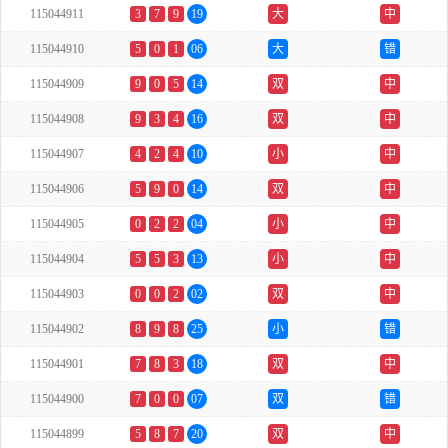
115044911
3
7
9
19
大
中
115044910
5
0
1
06
大
错
115044909
9
0
5
14
双
中
115044908
9
3
4
16
双
中
115044907
4
2
4
10
小
中
115044906
5
9
0
14
双
中
115044905
0
2
2
04
小
中
115044904
5
5
3
13
小
中
115044903
0
0
2
02
双
中
115044902
8
9
8
25
小
错
115044901
7
8
3
18
双
中
115044900
7
0
0
07
双
错
115044899
5
8
7
20
双
中