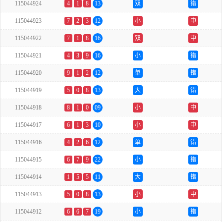
115044924
4
1
8
13
双
错
115044923
7
2
3
12
小
中
115044922
7
1
8
16
双
中
115044921
4
3
9
16
小
错
115044920
9
1
2
12
单
错
115044919
5
0
8
13
大
错
115044918
8
1
0
09
小
中
115044917
6
1
3
10
小
中
115044916
4
2
6
12
单
错
115044915
6
7
9
22
小
错
115044914
1
5
5
11
大
错
115044913
5
0
8
13
小
中
115044912
6
6
7
19
小
错