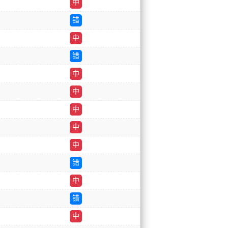
中
错
中
错
中
中
中
中
中
错
中
错
中