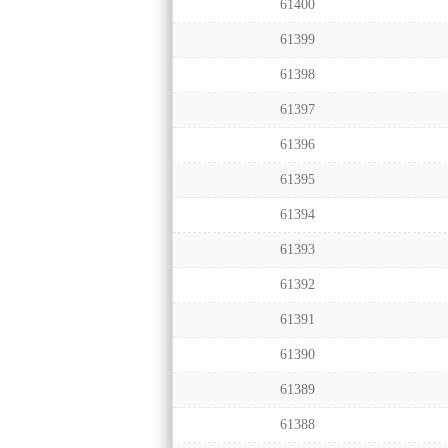
61400
61399
61398
61397
61396
61395
61394
61393
61392
61391
61390
61389
61388