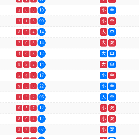
10
小
单
2
8
0
09
小
单
3
1
5
14
大
单
8
2
4
14
大
双
2
9
3
12
大
单
4
0
8
14
大
单
9
3
2
17
小
单
5
4
8
22
小
单
9
5
8
06
大
单
1
3
2
12
小
双
0
5
7
12
小
双
8
0
4
07
小
双
5
2
0