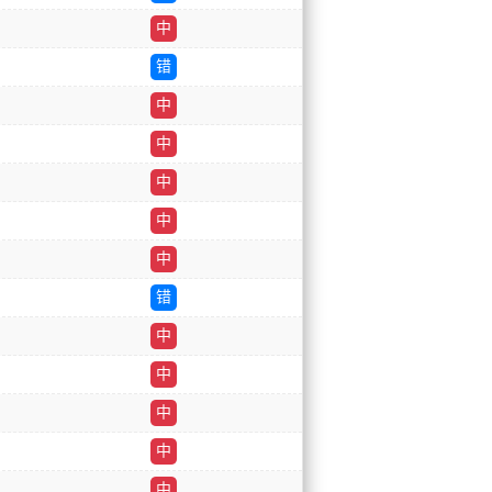
中
错
中
中
中
中
中
错
中
中
中
中
中