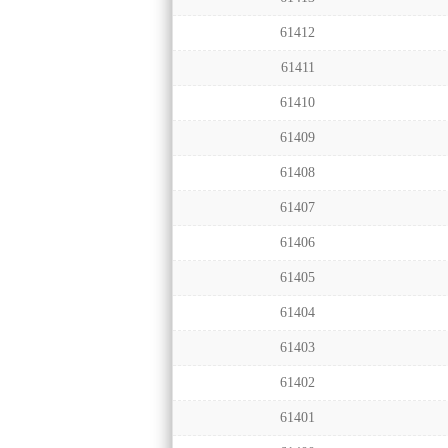
61412
61411
61410
61409
61408
61407
61406
61405
61404
61403
61402
61401