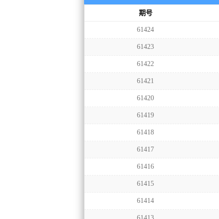
期号
61424
61423
61422
61421
61420
61419
61418
61417
61416
61415
61414
61413