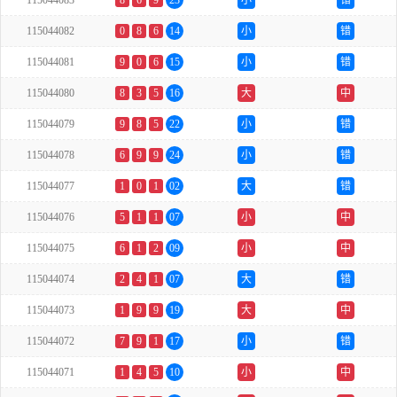
115044083
8
6
9
23
小
错
115044082
0
8
6
14
小
错
115044081
9
0
6
15
小
错
115044080
8
3
5
16
大
中
115044079
9
8
5
22
小
错
115044078
6
9
9
24
小
错
115044077
1
0
1
02
大
错
115044076
5
1
1
07
小
中
115044075
6
1
2
09
小
中
115044074
2
4
1
07
大
错
115044073
1
9
9
19
大
中
115044072
7
9
1
17
小
错
115044071
1
4
5
10
小
中