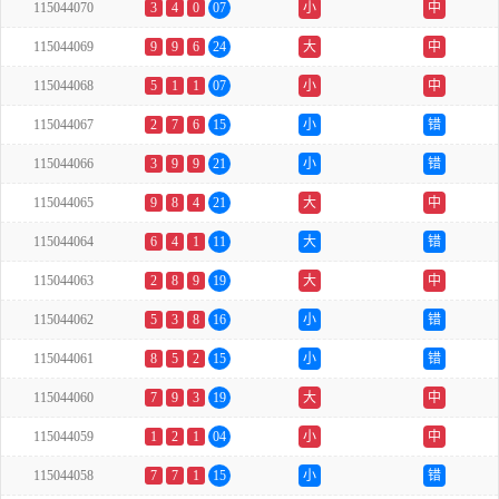
115044070
3
4
0
07
小
中
115044069
9
9
6
24
大
中
115044068
5
1
1
07
小
中
115044067
2
7
6
15
小
错
115044066
3
9
9
21
小
错
115044065
9
8
4
21
大
中
115044064
6
4
1
11
大
错
115044063
2
8
9
19
大
中
115044062
5
3
8
16
小
错
115044061
8
5
2
15
小
错
115044060
7
9
3
19
大
中
115044059
1
2
1
04
小
中
115044058
7
7
1
15
小
错