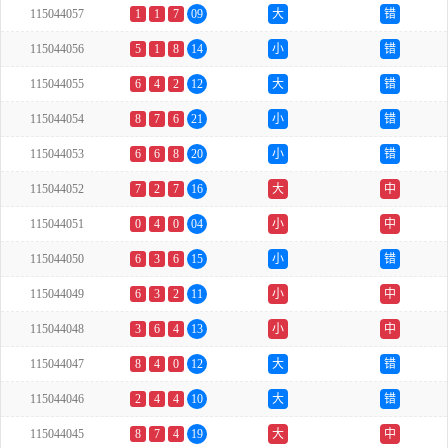
115044057
1
1
7
09
大
错
115044056
5
1
8
14
小
错
115044055
6
4
2
12
大
错
115044054
8
7
6
21
小
错
115044053
6
6
8
20
小
错
115044052
7
2
7
16
大
中
115044051
0
4
0
04
小
中
115044050
6
3
6
15
小
错
115044049
6
3
2
11
小
中
115044048
3
6
4
13
小
中
115044047
8
4
0
12
大
错
115044046
2
4
4
10
大
错
115044045
8
7
4
19
大
中