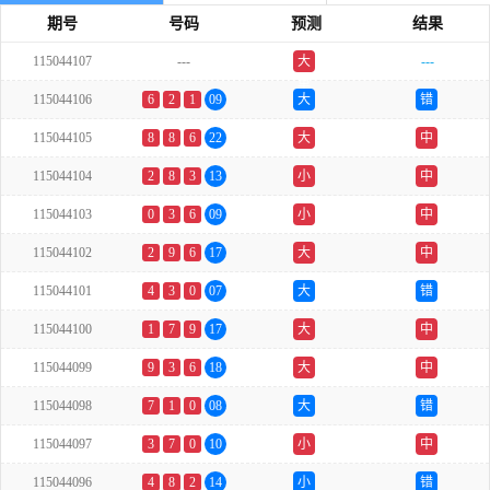
期号
号码
预测
结果
115044107
---
大
---
单
115044106
6
2
1
09
大
错
115044105
8
8
6
22
大
中
115044104
2
8
3
13
小
中
115044103
0
3
6
09
小
中
115044102
2
9
6
17
大
中
115044101
4
3
0
07
大
错
115044100
1
7
9
17
大
中
115044099
9
3
6
18
大
中
115044098
7
1
0
08
大
错
115044097
3
7
0
10
小
中
115044096
4
8
2
14
小
错