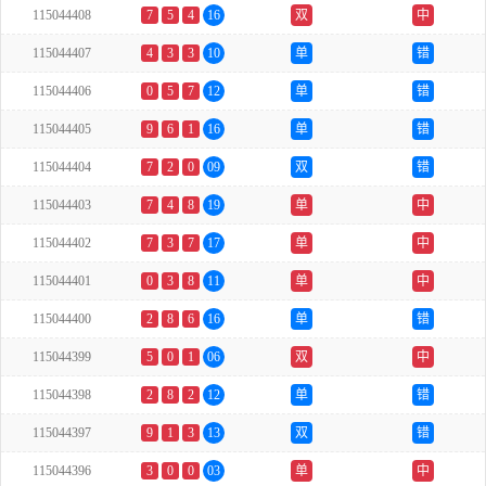
115044408
7
5
4
16
双
中
115044407
4
3
3
10
单
错
115044406
0
5
7
12
单
错
115044405
9
6
1
16
单
错
115044404
7
2
0
09
双
错
115044403
7
4
8
19
单
中
115044402
7
3
7
17
单
中
115044401
0
3
8
11
单
中
115044400
2
8
6
16
单
错
115044399
5
0
1
06
双
中
115044398
2
8
2
12
单
错
115044397
9
1
3
13
双
错
115044396
3
0
0
03
单
中