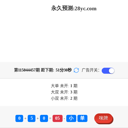
永久预测:28yc.com
第
115044457
期 距下期:
51
分
30
秒
广告开关：
大单
未开:
1
期
大双
未开:
3
期
小双
未开:
2
期
0
5
0
05
小
单
咪牌
+
+
=
-