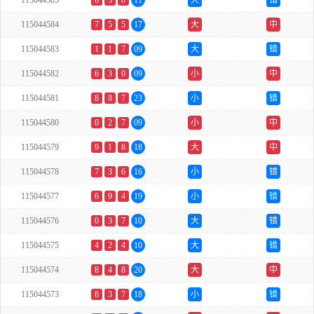
115044585
6
5
0
11
大
错
115044584
7
5
5
17
大
中
115044583
1
1
7
09
大
错
115044582
6
3
0
09
小
中
115044581
8
8
7
23
小
错
115044580
0
2
7
09
小
中
115044579
9
1
8
18
大
中
115044578
7
3
6
16
小
错
115044577
6
9
4
19
小
错
115044576
0
3
7
10
大
错
115044575
4
2
4
10
大
错
115044574
8
4
8
20
大
中
115044573
8
3
7
18
小
错