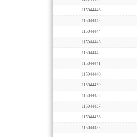
115044446
115044445
115044444
115044443
115044442
115044441
115044440
115044439
115044438
115044437
115044436
115044435