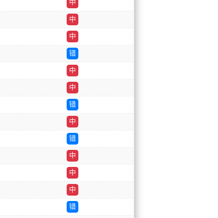
中
中
中
错
中
中
错
中
错
中
中
中
错