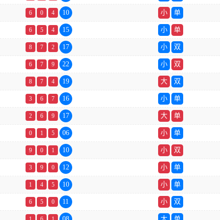
10
小
单
6
0
4
15
小
单
6
5
4
17
小
双
8
7
2
22
小
双
6
7
9
19
大
双
8
7
4
16
小
单
3
6
7
17
大
单
2
6
9
06
小
单
0
1
5
10
小
双
9
0
1
12
小
单
3
9
0
10
小
单
1
4
5
11
小
双
6
5
0
08
大
单
1
6
1