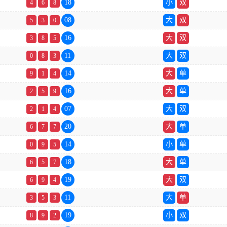
18
小
双
4
6
8
08
大
双
5
3
0
16
大
双
3
8
5
11
大
双
0
8
3
14
大
单
9
1
4
16
大
单
2
5
9
07
大
双
2
1
4
20
大
单
6
7
7
14
小
单
0
9
5
18
大
单
6
5
7
19
大
双
6
9
4
11
大
单
3
5
3
19
小
双
8
9
2