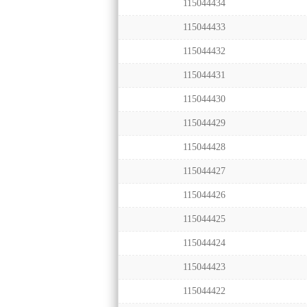
115044434
115044433
115044432
115044431
115044430
115044429
115044428
115044427
115044426
115044425
115044424
115044423
115044422