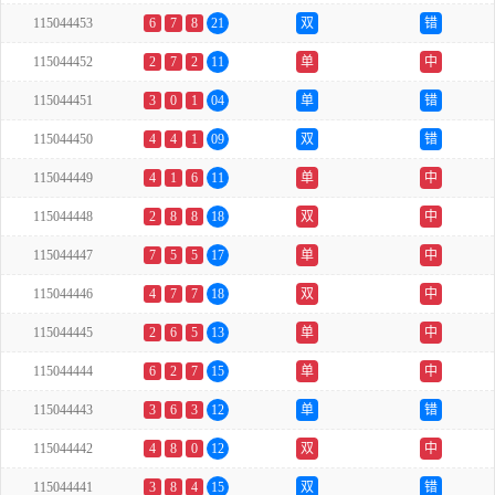
115044453
6
7
8
21
双
错
115044452
2
7
2
11
单
中
115044451
3
0
1
04
单
错
115044450
4
4
1
09
双
错
115044449
4
1
6
11
单
中
115044448
2
8
8
18
双
中
115044447
7
5
5
17
单
中
115044446
4
7
7
18
双
中
115044445
2
6
5
13
单
中
115044444
6
2
7
15
单
中
115044443
3
6
3
12
单
错
115044442
4
8
0
12
双
中
115044441
3
8
4
15
双
错