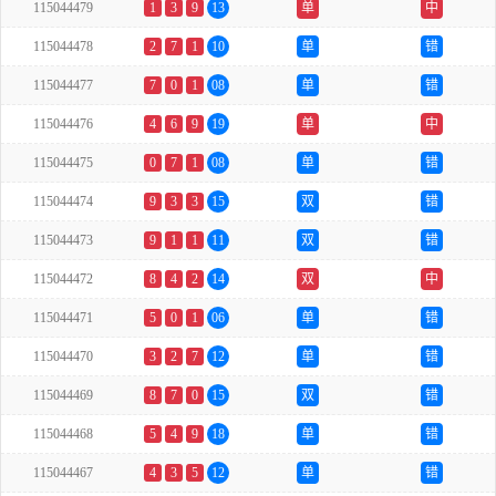
115044479
1
3
9
13
单
中
115044478
2
7
1
10
单
错
115044477
7
0
1
08
单
错
115044476
4
6
9
19
单
中
115044475
0
7
1
08
单
错
115044474
9
3
3
15
双
错
115044473
9
1
1
11
双
错
115044472
8
4
2
14
双
中
115044471
5
0
1
06
单
错
115044470
3
2
7
12
单
错
115044469
8
7
0
15
双
错
115044468
5
4
9
18
单
错
115044467
4
3
5
12
单
错