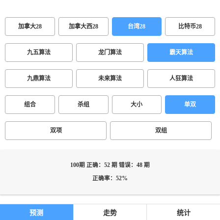
加拿大28
加拿大西28
台湾28
比特币28
九五算法
龙门算法
霸天算法
九鼎算法
未来算法
人狂算法
组合
杀组
大小
单双
双项
双组
100期 正确：52 期 错误：48 期
正确率：52%
预测
走势
统计