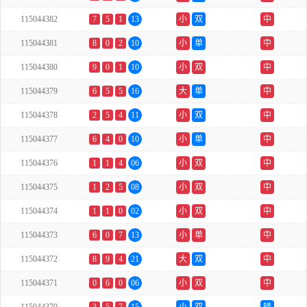
115044382
7
5
1
13
小
双
中
115044381
8
0
2
10
小
单
中
115044380
9
0
1
10
小
双
中
115044379
6
5
5
16
大
单
中
115044378
2
5
4
11
小
双
中
115044377
6
4
0
10
小
单
中
115044376
1
1
4
06
小
双
中
115044375
1
2
5
08
小
双
中
115044374
1
1
0
02
小
双
中
115044373
6
0
7
13
小
单
中
115044372
8
9
4
21
大
双
中
115044371
0
6
0
06
小
双
中