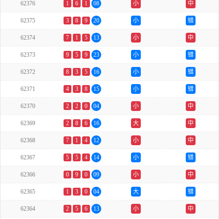
62376
1
6
1
08
小
中
62375
3
8
9
20
小
错
62374
7
1
5
13
小
中
62373
9
5
9
23
小
错
62372
8
3
5
16
小
错
62371
4
3
8
15
小
错
62370
2
2
0
04
小
中
62369
2
8
6
16
大
中
62368
7
1
4
12
小
中
62367
5
5
4
14
小
错
62366
0
9
0
09
小
中
62365
1
3
0
04
大
错
62364
2
5
6
13
小
中