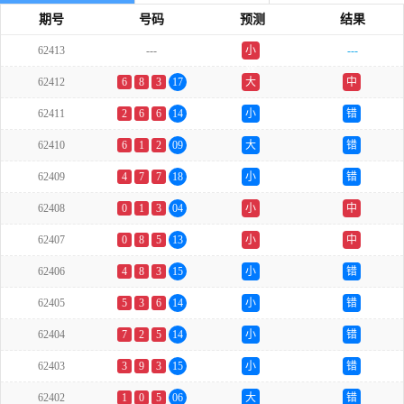
期号
号码
预测
结果
62413
---
小
---
双
62412
6
8
3
17
大
中
62411
2
6
6
14
小
错
62410
6
1
2
09
大
错
62409
4
7
7
18
小
错
62408
0
1
3
04
小
中
62407
0
8
5
13
小
中
62406
4
8
3
15
小
错
62405
5
3
6
14
小
错
62404
7
2
5
14
小
错
62403
3
9
3
15
小
错
62402
1
0
5
06
大
错