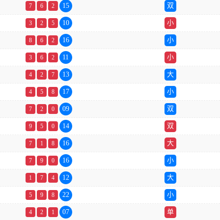
15
双
7
6
2
10
小
3
2
5
16
小
8
6
2
11
小
3
6
2
13
大
4
2
7
17
小
4
5
8
09
双
7
2
0
14
双
9
5
0
16
大
7
1
8
16
小
7
9
0
12
大
1
7
4
22
小
5
9
8
07
单
4
2
1