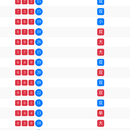
15
双
6
7
2
15
双
7
5
3
19
小
6
6
7
10
双
0
7
3
26
大
8
9
9
15
大
5
7
3
19
双
6
4
9
20
双
8
3
9
09
双
1
6
2
22
双
9
7
6
11
双
9
0
2
13
单
5
4
4
18
大
6
3
9