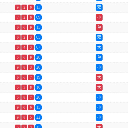
11
双
9
2
0
09
小
7
2
0
15
单
0
6
9
05
双
0
2
3
07
大
0
4
3
20
单
5
6
9
20
小
9
8
3
19
大
6
6
7
16
大
5
3
8
20
小
5
8
7
15
小
9
0
6
22
小
9
8
5
15
大
5
7
3