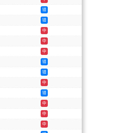
错
错
中
中
中
错
错
中
错
中
中
中