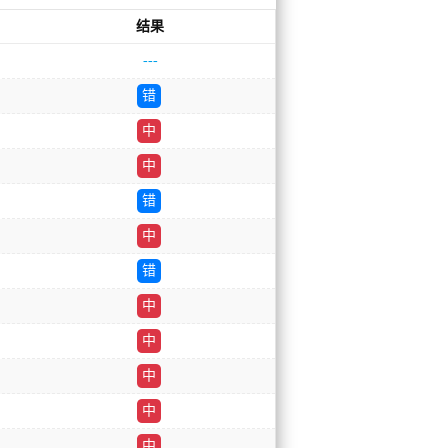
结果
---
错
中
中
错
中
错
中
中
中
中
中