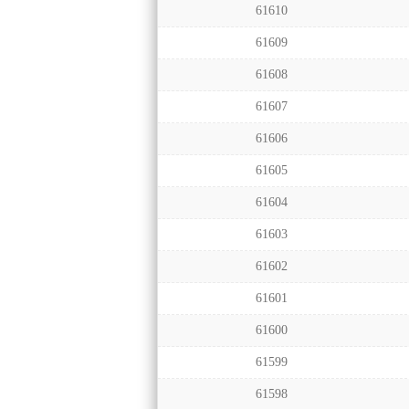
61610
61609
61608
61607
61606
61605
61604
61603
61602
61601
61600
61599
61598