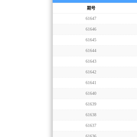
期号
61647
61646
61645
61644
61643
61642
61641
61640
61639
61638
61637
61636