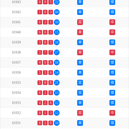
61943
8
9
5
22
单
错
61942
1
0
3
04
单
错
61941
6
3
1
10
双
中
61940
6
6
3
15
单
中
61939
3
8
5
16
单
错
61938
3
7
7
17
单
中
61937
4
6
8
18
单
错
61936
5
3
6
14
单
错
61935
5
8
8
21
双
错
61934
6
1
8
15
双
错
61933
4
2
6
12
单
错
61932
8
1
3
12
双
中
61931
8
2
0
10
单
错