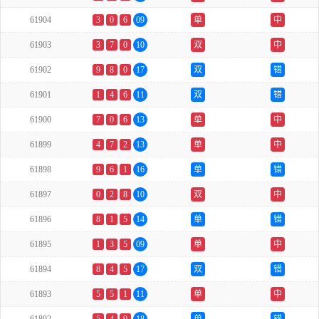
61904
3
0
6
09
单
中
61903
3
7
0
10
双
中
61902
9
8
0
17
双
错
61901
1
4
6
11
双
错
61900
7
0
6
13
单
中
61899
4
7
2
13
单
中
61898
9
6
1
16
单
错
61897
0
2
8
10
双
中
61896
8
1
5
14
单
错
61895
1
3
5
09
单
中
61894
8
4
5
17
双
错
61893
5
5
1
11
单
中