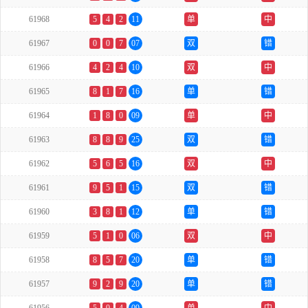
61968
5
4
2
11
单
中
61967
0
0
7
07
双
错
61966
4
2
4
10
双
中
61965
8
1
7
16
单
错
61964
1
8
0
09
单
中
61963
8
8
9
25
双
错
61962
5
6
5
16
双
中
61961
9
5
1
15
双
错
61960
3
8
1
12
单
错
61959
5
1
0
06
双
中
61958
8
5
7
20
单
错
61957
9
2
9
20
单
错