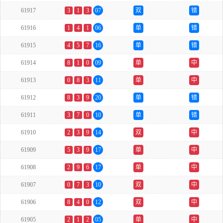
61917
3
1
3
07
双
错
61916
1
4
1
06
单
错
61915
4
5
7
16
单
错
61914
8
1
0
09
单
中
61913
0
8
3
11
单
中
61912
8
3
9
20
单
错
61911
3
7
0
10
单
错
61910
2
3
9
14
双
中
61909
5
3
9
17
单
中
61908
2
9
6
17
单
中
61907
0
7
3
10
双
中
61906
8
4
0
12
双
中
61905
2
1
2
05
单
中