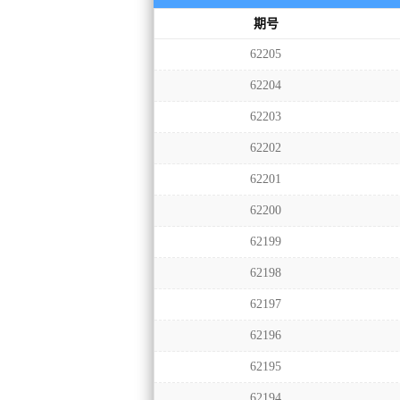
期号
62205
62204
62203
62202
62201
62200
62199
62198
62197
62196
62195
62194