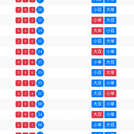
16
小双
大单
5
8
3
11
小单
大双
3
6
2
19
大单
小双
6
4
9
11
小双
大单
2
9
0
14
大双
小单
0
5
9
15
小单
大双
8
1
6
19
小双
大单
9
4
6
19
大双
小单
7
7
5
11
大双
小单
4
3
4
08
大双
小单
3
0
5
24
大双
小单
7
9
8
06
小单
大双
0
5
1