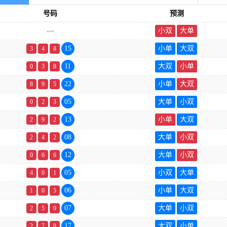
号码
预测
---
小双
大单
15
小单
大双
3
4
8
11
大双
小单
0
3
8
22
小单
大双
8
9
5
05
大单
小双
0
2
3
13
小单
大双
2
9
2
08
大单
小双
2
4
2
12
大单
小双
0
6
6
05
小双
大单
4
0
1
06
小单
大双
1
0
5
07
大单
小双
2
5
0
17
大双
小单
2
7
8