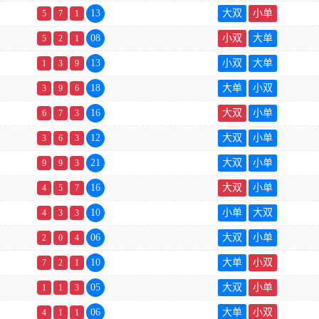
13
大双
小单
5
7
1
08
小双
大单
5
2
1
13
小双
大单
1
3
9
18
大单
小双
3
9
6
16
大双
小单
6
7
3
12
大双
小单
3
6
3
21
大双
小单
9
9
3
16
大双
小单
4
5
7
10
小单
大双
4
3
3
06
大双
小单
2
0
4
10
大单
小双
7
2
1
05
大双
小单
1
1
3
06
大单
小双
4
1
1