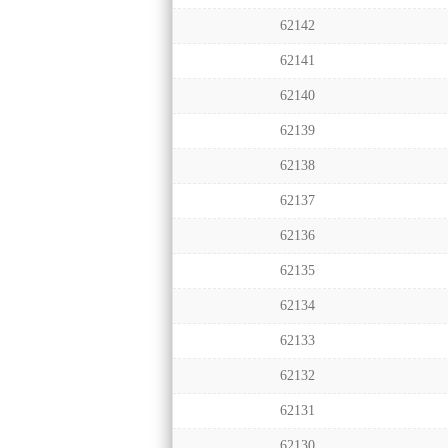
62142
62141
62140
62139
62138
62137
62136
62135
62134
62133
62132
62131
62130