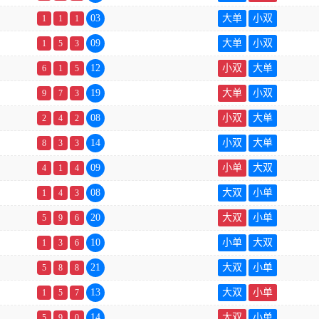
03
大单
小双
1
1
1
09
大单
小双
1
5
3
12
小双
大单
6
1
5
19
大单
小双
9
7
3
08
小双
大单
2
4
2
14
小双
大单
8
3
3
09
小单
大双
4
1
4
08
大双
小单
1
4
3
20
大双
小单
5
9
6
10
小单
大双
1
3
6
21
大双
小单
5
8
8
13
大双
小单
1
5
7
14
大双
小单
5
9
0