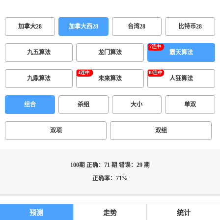
加拿大28
加拿大西28
台湾28
比特币28
九五算法
龙门算法
霸天算法
九鼎算法
未来算法
人狂算法
组合
杀组
大小
单双
双项
双组
100期 正确：71 期 错误：29 期
正确率：71%
预测
走势
统计