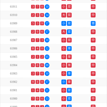
61911
3
7
0
10
小
双
中
61910
2
3
9
14
大
双
中
61909
5
3
9
17
小
双
错
61908
2
9
6
17
大
双
中
61907
0
7
3
10
小
双
中
61906
8
4
0
12
小
单
中
61905
2
1
2
05
小
单
中
61904
3
0
6
09
小
单
中
61903
3
7
0
10
小
单
中
61902
9
8
0
17
小
单
中
61901
1
4
6
11
小
双
中
61900
7
0
6
13
小
双
中