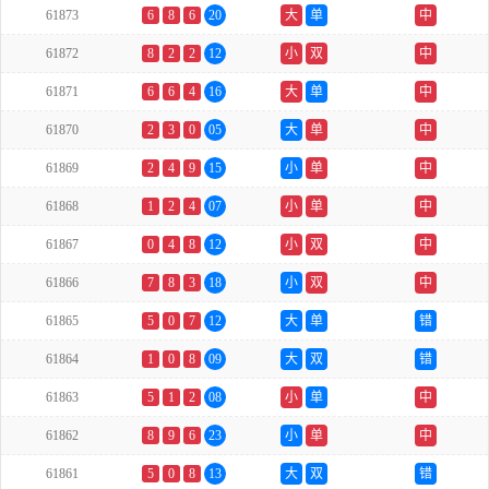
61873
6
8
6
20
大
单
中
61872
8
2
2
12
小
双
中
61871
6
6
4
16
大
单
中
61870
2
3
0
05
大
单
中
61869
2
4
9
15
小
单
中
61868
1
2
4
07
小
单
中
61867
0
4
8
12
小
双
中
61866
7
8
3
18
小
双
中
61865
5
0
7
12
大
单
错
61864
1
0
8
09
大
双
错
61863
5
1
2
08
小
单
中
61862
8
9
6
23
小
单
中
61861
5
0
8
13
大
双
错