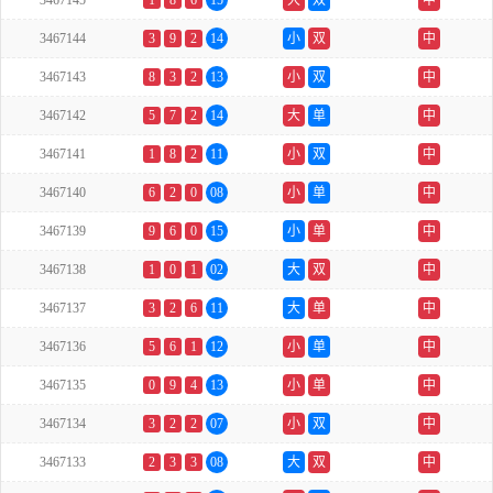
3467145
1
8
6
15
大
双
中
3467144
3
9
2
14
小
双
中
3467143
8
3
2
13
小
双
中
3467142
5
7
2
14
大
单
中
3467141
1
8
2
11
小
双
中
3467140
6
2
0
08
小
单
中
3467139
9
6
0
15
小
单
中
3467138
1
0
1
02
大
双
中
3467137
3
2
6
11
大
单
中
3467136
5
6
1
12
小
单
中
3467135
0
9
4
13
小
单
中
3467134
3
2
2
07
小
双
中
3467133
2
3
3
08
大
双
中