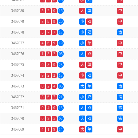
3467081
5
2
6
13
小
双
中
3467080
5
2
9
16
大
单
中
3467079
8
9
9
26
小
双
中
3467078
3
7
7
17
小
双
错
3467077
4
6
9
19
小
单
中
3467076
1
3
2
06
大
双
中
3467075
6
8
9
23
大
单
中
3467074
9
2
2
13
小
双
中
3467073
0
2
4
06
大
单
错
3467072
8
6
7
21
小
双
错
3467071
9
4
0
13
大
双
错
3467070
0
2
5
07
大
双
错
3467069
4
1
9
14
大
单
中