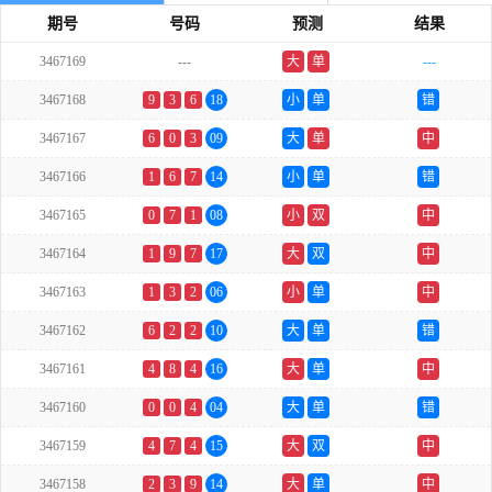
期号
号码
预测
结果
3467169
---
大
单
---
3467168
9
3
6
18
小
单
错
3467167
6
0
3
09
大
单
中
3467166
1
6
7
14
小
单
错
3467165
0
7
1
08
小
双
中
3467164
1
9
7
17
大
双
中
3467163
1
3
2
06
小
单
中
3467162
6
2
2
10
大
单
错
3467161
4
8
4
16
大
单
中
3467160
0
0
4
04
大
单
错
3467159
4
7
4
15
大
双
中
3467158
2
3
9
14
大
单
中