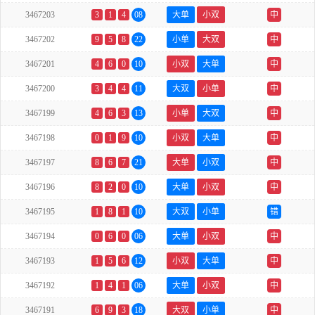
3467203
3
1
4
08
大单
小双
中
3467202
9
5
8
22
小单
大双
中
3467201
4
6
0
10
小双
大单
中
3467200
3
4
4
11
大双
小单
中
3467199
4
6
3
13
小单
大双
中
3467198
0
1
9
10
小双
大单
中
3467197
8
6
7
21
大单
小双
中
3467196
8
2
0
10
大单
小双
中
3467195
1
8
1
10
大双
小单
错
3467194
0
6
0
06
大单
小双
中
3467193
1
5
6
12
小双
大单
中
3467192
1
4
1
06
大单
小双
中
3467191
6
9
3
18
大双
小单
中