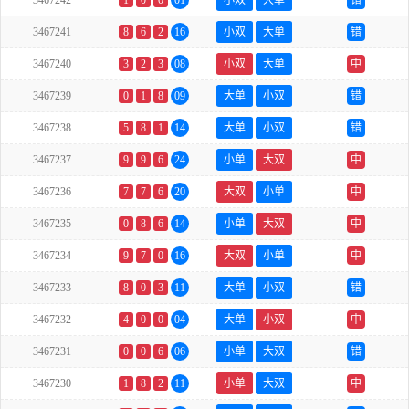
3467242
1
0
0
01
小双
大单
错
3467241
8
6
2
16
小双
大单
错
3467240
3
2
3
08
小双
大单
中
3467239
0
1
8
09
大单
小双
错
3467238
5
8
1
14
大单
小双
错
3467237
9
9
6
24
小单
大双
中
3467236
7
7
6
20
大双
小单
中
3467235
0
8
6
14
小单
大双
中
3467234
9
7
0
16
大双
小单
中
3467233
8
0
3
11
大单
小双
错
3467232
4
0
0
04
大单
小双
中
3467231
0
0
6
06
小单
大双
错
3467230
1
8
2
11
小单
大双
中