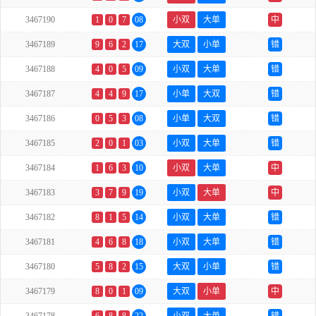
3467190
1
0
7
08
小双
大单
中
3467189
9
6
2
17
大双
小单
错
3467188
4
0
5
09
小双
大单
错
3467187
4
4
9
17
小单
大双
错
3467186
0
5
3
08
小单
大双
错
3467185
2
0
1
03
小双
大单
错
3467184
1
6
3
10
小双
大单
中
3467183
3
7
9
19
小双
大单
中
3467182
8
1
5
14
小双
大单
错
3467181
4
6
8
18
小双
大单
错
3467180
5
8
2
15
大双
小单
错
3467179
8
0
1
09
大双
小单
中