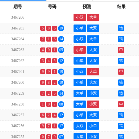
期号
号码
预测
结果
3467266
---
小双
大单
---
3467265
5
8
6
19
小单
大双
错
3467264
7
1
6
14
小双
大单
错
3467263
4
0
1
05
小单
大双
中
3467262
3
4
5
12
小单
大双
错
3467261
9
9
1
19
小双
大单
中
3467260
9
8
2
19
小单
大双
错
3467259
7
2
5
14
大单
小双
错
3467258
1
0
7
08
大单
小双
中
3467257
6
2
4
12
小单
大双
错
3467256
9
7
1
17
大双
小单
错
3467255
0
7
0
07
大单
小双
错