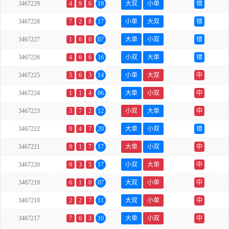
3467229
4
9
6
19
大双
小单
错
3467228
7
2
8
17
小单
大双
错
3467227
1
6
0
07
大单
小双
错
3467226
4
6
6
16
小双
大单
错
3467225
5
6
3
14
小单
大双
中
3467224
1
1
4
06
大单
小双
中
3467223
3
7
2
12
小双
大单
中
3467222
9
4
7
20
大单
小双
错
3467221
9
1
7
17
大单
小双
中
3467220
9
3
5
17
小双
大单
中
3467219
6
1
0
07
大双
小单
中
3467218
2
2
7
11
大双
小单
中
3467217
7
0
3
10
大单
小双
中