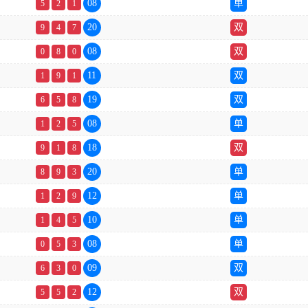
08
单
5
2
1
20
双
9
4
7
08
双
0
8
0
11
双
1
9
1
19
双
6
5
8
08
单
1
2
5
18
双
9
1
8
20
单
8
9
3
12
单
1
2
9
10
单
1
4
5
08
单
0
5
3
09
双
6
3
0
12
双
5
5
2