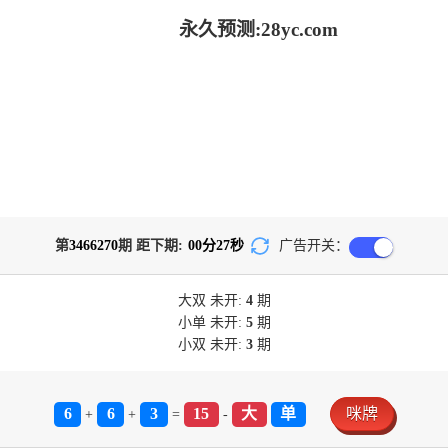
永久预测:28yc.com
第
3466270
期 距下期:
00
分
27
秒
广告开关：
大双
未开:
4
期
小单
未开:
5
期
小双
未开:
3
期
6
6
3
15
大
单
咪牌
+
+
=
-