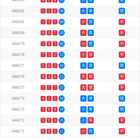
3466183
8
1
4
13
大
双
错
3466182
1
1
6
08
大
单
错
3466181
1
3
5
09
小
双
中
3466180
9
4
7
20
大
单
中
3466179
2
4
3
09
小
双
中
3466178
7
3
2
12
小
双
中
3466177
2
6
2
10
大
单
错
3466176
9
4
9
22
大
双
中
3466175
7
7
7
21
大
单
中
3466174
4
1
5
10
大
单
错
3466173
3
6
9
18
小
单
错
3466172
8
9
4
21
小
单
中
3466171
6
0
5
11
小
双
中