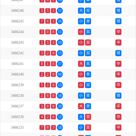
3466247
5
9
2
16
小
单
错
3466246
3
5
3
11
大
双
错
3466245
7
6
3
16
小
单
错
3466244
3
0
8
11
小
双
中
3466243
2
5
3
10
小
双
中
3466242
5
2
8
15
小
双
错
3466241
8
1
8
17
大
双
中
3466240
2
2
0
04
小
单
中
3466239
5
2
6
13
小
双
中
3466238
2
6
8
16
小
单
错
3466237
3
9
8
20
大
单
中
3466236
4
2
6
12
大
双
中
3466235
7
8
3
18
小
双
中