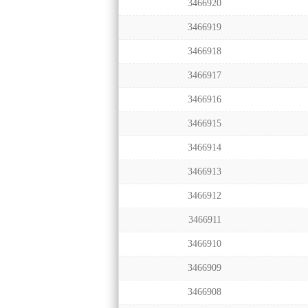
3466920
3466919
3466918
3466917
3466916
3466915
3466914
3466913
3466912
3466911
3466910
3466909
3466908