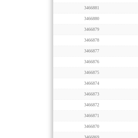
3466881
3466880
3466879
3466878
3466877
3466876
3466875
3466874
3466873
3466872
3466871
3466870
3466869