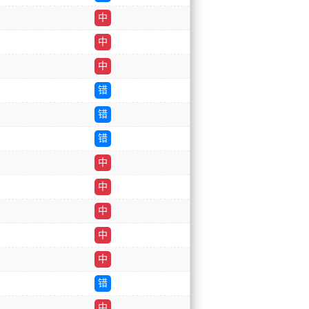
中
中
中
错
错
错
中
中
中
中
中
错
中