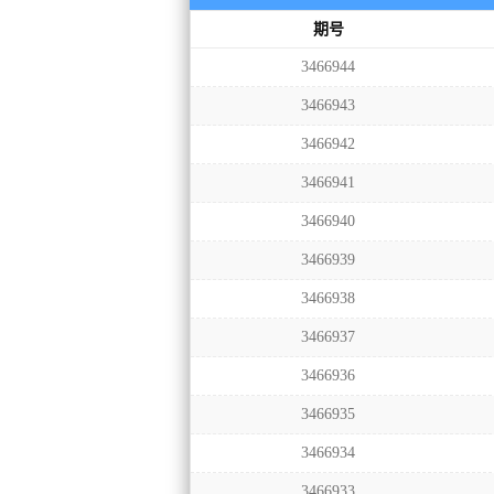
期号
3466944
3466943
3466942
3466941
3466940
3466939
3466938
3466937
3466936
3466935
3466934
3466933