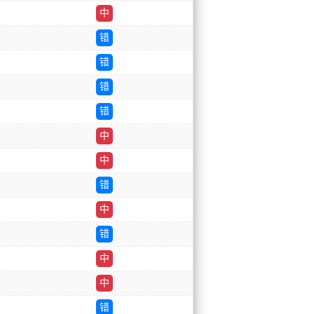
中
错
错
错
错
中
中
错
中
错
中
中
错