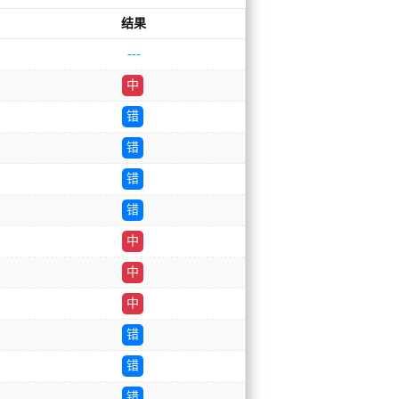
结果
---
中
错
错
错
错
中
中
中
错
错
错