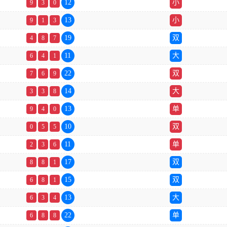
12
小
9
3
0
13
小
9
1
3
19
双
4
8
7
11
大
6
4
1
22
双
7
6
9
14
大
3
3
8
13
单
9
4
0
10
双
0
5
5
11
单
2
3
6
17
双
8
8
1
15
双
6
8
1
13
大
6
3
4
22
单
6
8
8