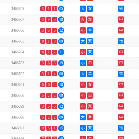
3466708
3
1
1
05
大
双
错
3466707
3
9
6
18
大
双
中
3466706
3
3
6
12
小
单
中
3466705
8
1
0
09
大
双
错
3466704
8
1
2
11
小
双
中
3466703
3
8
8
19
小
单
中
3466702
3
1
4
08
大
单
错
3466701
0
6
4
10
小
双
中
3466700
5
2
2
09
小
单
中
3466699
3
3
6
12
小
双
中
3466698
5
2
2
09
大
单
中
3466697
9
5
1
15
小
双
错