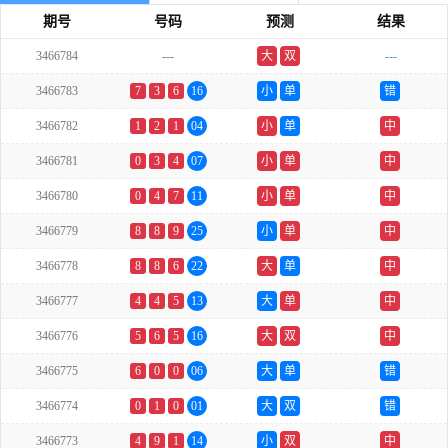
期号
号码
预测
结果
3466784
---
大
双
---
3466783
7
3
6
16
小
单
错
3466782
1
2
1
04
小
单
中
3466781
0
3
4
07
小
单
中
3466780
0
4
7
11
小
单
中
3466779
8
8
9
25
小
单
中
3466778
8
8
6
22
大
单
中
3466777
4
4
5
13
大
单
中
3466776
5
6
5
16
大
双
中
3466775
6
0
0
06
大
单
错
3466774
0
1
0
01
大
双
错
3466773
4
9
1
14
小
双
中