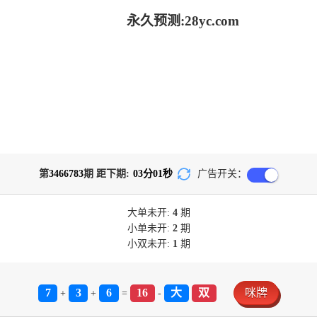
永久预测:28yc.com
第
3466783
期 距下期:
03
分
01
秒
广告开关：
大单
未开:
4
期
小单
未开:
2
期
小双
未开:
1
期
7
3
6
16
大
双
咪牌
+
+
=
-