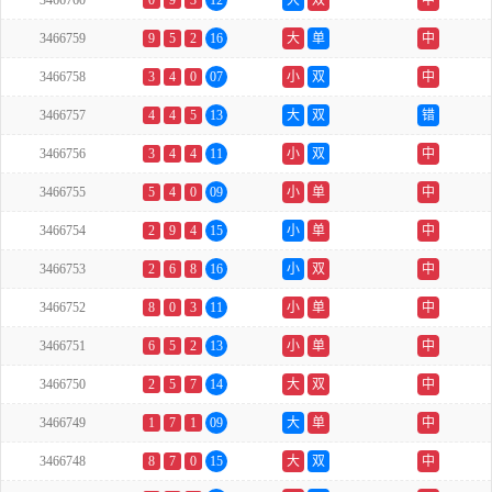
3466760
0
9
3
12
大
双
中
3466759
9
5
2
16
大
单
中
3466758
3
4
0
07
小
双
中
3466757
4
4
5
13
大
双
错
3466756
3
4
4
11
小
双
中
3466755
5
4
0
09
小
单
中
3466754
2
9
4
15
小
单
中
3466753
2
6
8
16
小
双
中
3466752
8
0
3
11
小
单
中
3466751
6
5
2
13
小
单
中
3466750
2
5
7
14
大
双
中
3466749
1
7
1
09
大
单
中
3466748
8
7
0
15
大
双
中