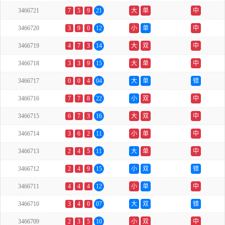
3466721
7
5
9
21
大
单
中
3466720
3
9
0
12
小
单
中
3466719
4
7
3
14
大
双
中
3466718
3
3
9
15
大
单
中
3466717
0
0
4
04
大
单
错
3466716
7
7
8
22
小
双
中
3466715
6
7
3
16
大
双
中
3466714
3
6
2
11
小
单
中
3466713
2
4
5
11
大
单
中
3466712
2
4
9
15
小
双
错
3466711
4
4
4
12
小
单
中
3466710
3
4
0
07
大
双
错
3466709
2
3
5
10
小
双
中