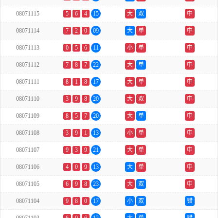
08071115
5
6
4
15
大
双
中
08071114
7
2
0
09
大
单
中
08071113
0
5
6
11
小
单
中
08071112
7
8
7
22
大
单
中
08071111
8
1
8
17
大
单
中
08071110
3
9
8
20
大
双
中
08071109
8
5
7
20
大
单
中
08071108
3
9
1
13
小
单
中
08071107
9
3
9
21
大
单
中
08071106
4
0
9
13
大
单
中
08071105
6
9
8
23
大
双
中
08071104
9
8
0
17
小
双
错