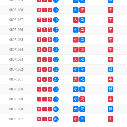
08071039
3
7
1
11
大
双
错
08071038
8
2
4
14
小
双
中
08071037
7
7
2
16
大
单
中
08071036
7
7
3
17
小
单
中
08071035
4
6
0
10
小
单
中
08071034
2
3
8
13
小
单
中
08071033
5
5
7
17
大
双
中
08071032
3
7
8
18
小
单
错
08071031
9
9
5
23
大
双
中
08071030
5
9
4
18
小
单
错
08071029
1
8
9
18
小
双
中
08071028
0
0
1
01
大
双
错
08071027
0
8
0
08
小
单
中