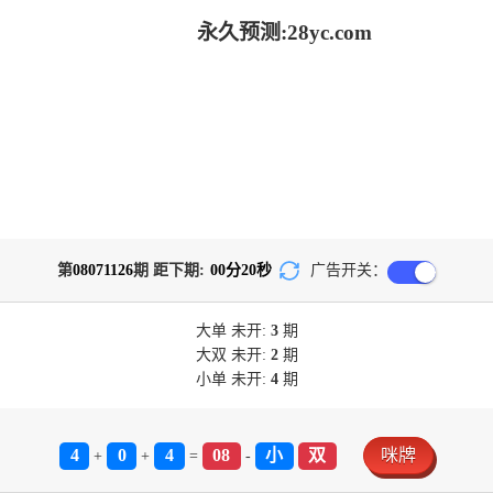
永久预测:28yc.com
第
08071126
期 距下期:
00
分
20
秒
广告开关：
大单
未开:
3
期
大双
未开:
2
期
小单
未开:
4
期
4
0
4
08
小
双
咪牌
+
+
=
-