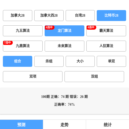
加拿大28
加拿大西28
台湾28
比特币28
九五算法
龙门算法
霸天算法
九鼎算法
未来算法
人狂算法
组合
杀组
大小
单双
双项
双组
100期 正确：74 期 错误：26 期
正确率：74%
预测
走势
统计