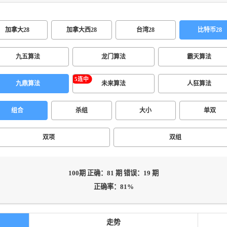
加拿大28
加拿大西28
台湾28
比特币28
九五算法
龙门算法
霸天算法
九鼎算法
未来算法
人狂算法
组合
杀组
大小
单双
双项
双组
100期 正确：81 期 错误：19 期
正确率：81%
走势