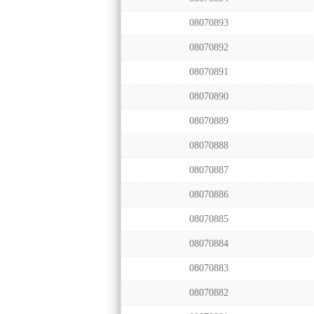
08070893
08070892
08070891
08070890
08070889
08070888
08070887
08070886
08070885
08070884
08070883
08070882