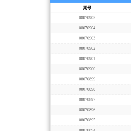
期号
08070905
08070904
08070903
08070902
08070901
08070900
08070899
08070898
08070897
08070896
08070895
08070894