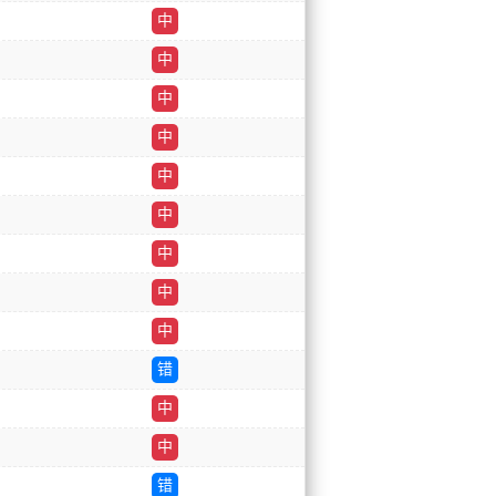
中
中
中
中
中
中
中
中
中
错
中
中
错